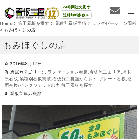
24時間注文受付
送料無料多数※
Home
>
施工看板を探す
>
業種別看板実績
>
リラクゼーション看板
>
もみほぐしの店
もみほぐしの店
2016年8月17日
所属カテゴリー:
リラクゼーション看板
,
看板施工エリア
,
埼玉
県看板
,
業種別看板実績
,
看板施工種類から探す
,
プレート看板
,
盤
面交換/インクジェット出力
,
施工看板を探す
看板宝屋広報部