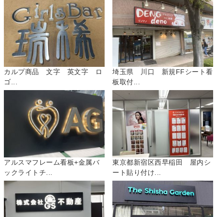
カルプ商品 文字 英文字 ロ
埼玉県 川口 新規FFシート看
ゴ...
板取付...
アルスマフレーム看板+金属バ
東京都新宿区西早稲田 屋内シ
ックライトチ...
ート貼り付け...