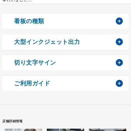
開
看板の種類
開
大型インクジェット出力
開
切り文字サイン
開
ご利用ガイド
店舗詳細情報