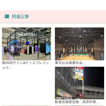
関連記事
第65回サイン&ディスプレイシ
東京お台場展示会...
ョウ...
飲食店板面交換、高所作業...