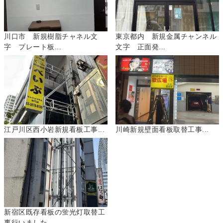
川口市 新規樹脂チャネル文
東京都内 新規金属チャンネル
字 プレート板...
文字 正面発...
江戸川区西小岩新規看板工事...
川崎新規壁面看板取替工事...
新宿区既存看板の蛍光灯取替工
事行いました...