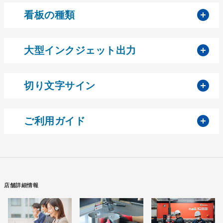
開
看板の種類
開
大型インクジェット出力
開
切り文字サイン
開
ご利用ガイド
店舗詳細情報