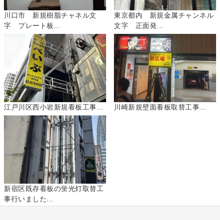
川口市 新規樹脂チャネル文
東京都内 新規金属チャンネル
字 プレート板...
文字 正面発...
江戸川区西小岩新規看板工事...
川崎新規壁面看板取替工事...
新宿区既存看板の蛍光灯取替工
事行いました...