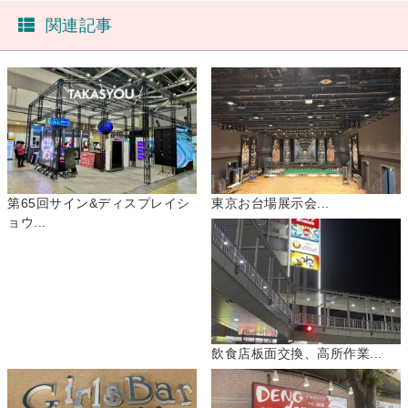
関連記事
第65回サイン&ディスプレイシ
東京お台場展示会...
ョウ...
飲食店板面交換、高所作業...