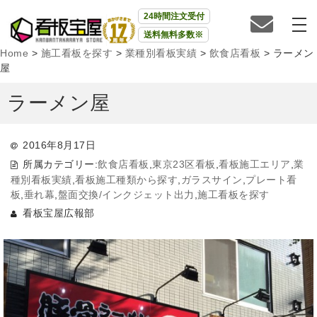
24時間注文受付
送料無料多数※
Home
>
施工看板を探す
>
業種別看板実績
>
飲食店看板
>
ラーメン
屋
ラーメン屋
2016年8月17日
所属カテゴリー:
飲食店看板
,
東京23区看板
,
看板施工エリア
,
業
種別看板実績
,
看板施工種類から探す
,
ガラスサイン
,
プレート看
板
,
垂れ幕
,
盤面交換/インクジェット出力
,
施工看板を探す
看板宝屋広報部