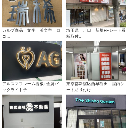
カルプ商品 文字 英文字 ロ
埼玉県 川口 新規FFシート看
ゴ...
板取付...
アルスマフレーム看板+金属バ
東京都新宿区西早稲田 屋内シ
ックライトチ...
ート貼り付け...