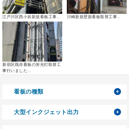
江戸川区西小岩新規看板工事...
川崎新規壁面看板取替工事...
新宿区既存看板の蛍光灯取替工
事行いました...
開
看板の種類
開
大型インクジェット出力