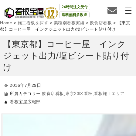
24時間注文受付
送料無料多数※
Home
>
施工看板を探す
>
業種別看板実績
>
飲食店看板
>
【東京
都】コーヒー屋 インクジェット出力/塩ビシート貼り付け
【東京都】コーヒー屋 インク
ジェット出力/塩ビシート貼り付
け
2016年7月29日
所属カテゴリー:
飲食店看板
,
東京23区看板
,
看板施工エリア
看板宝屋広報部