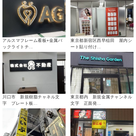
アルスマフレーム看板+金属バ
東京都新宿区西早稲田 屋内シ
ックライトチ...
ート貼り付け...
川口市 新規樹脂チャネル文
東京都内 新規金属チャンネル
字 プレート板...
文字 正面発...