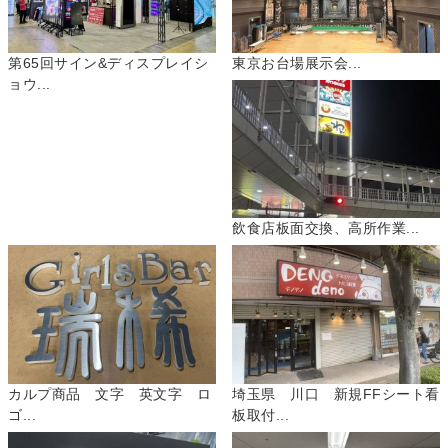
第65回サイン&ディスプレイシ
東京お台場展示会...
ョウ...
飲食店板面交換、高所作業...
カルプ商品 文字 英文字 ロ
埼玉県 川口 新規FFシート看
ゴ...
板取付...