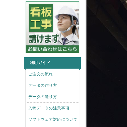
利用ガイド
r
l
ご注文の流れ
i
e
g
f
データの作り方
h
t
t
データの送り方
入稿データの注意事項
ソフトウェア対応について