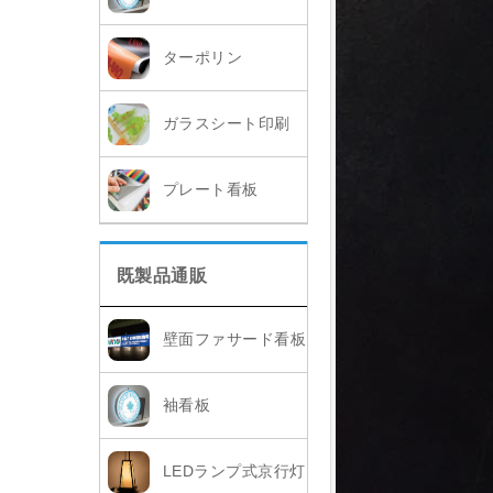
ターポリン
ガラスシート印刷
プレート看板
既製品通販
壁面ファサード看板
袖看板
LEDランプ式京行灯