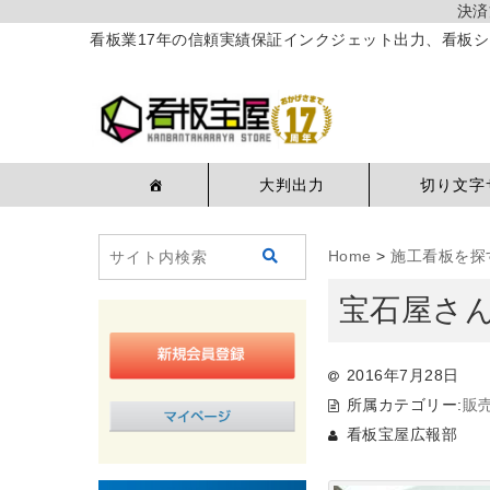
決済
看板業17年の信頼実績保証インクジェット出力、看板シ
大判出力
切り文字
Home
>
施工看板を探
宝石屋さ
2016年7月28日
所属カテゴリー:
販
看板宝屋広報部