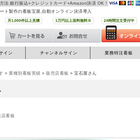
方法:銀行振込+クレジットカード+Amazon決済 OK！
ート製作の看板宝屋,自動オンライン決済導入
月1,000件以上見積
1万円以上送料無料※
24時間注文受付中
サイン
チャンネルサイン
業務特注看板
す
>
業種別看板実績
>
販売店看板
>
宝石屋さん
ん
売店看板