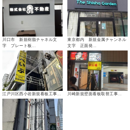
川口市 新規樹脂チャネル文
東京都内 新規金属チャンネル
字 プレート板...
文字 正面発...
江戸川区西小岩新規看板工事...
川崎新規壁面看板取替工事...