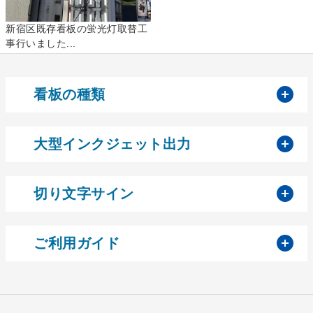
新宿区既存看板の蛍光灯取替工
事行いました...
開
看板の種類
開
大型インクジェット出力
開
切り文字サイン
開
ご利用ガイド