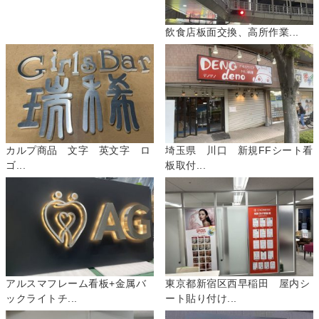
飲食店板面交換、高所作業...
カルプ商品 文字 英文字 ロ
埼玉県 川口 新規FFシート看
ゴ...
板取付...
アルスマフレーム看板+金属バ
東京都新宿区西早稲田 屋内シ
ックライトチ...
ート貼り付け...