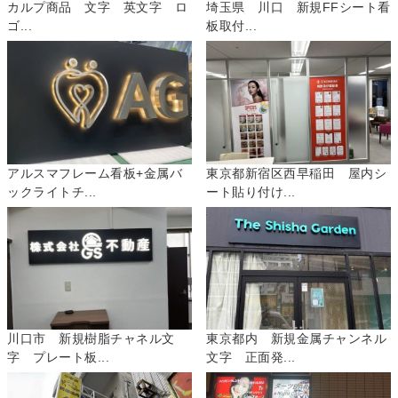
カルプ商品 文字 英文字 ロ
埼玉県 川口 新規FFシート看
ゴ...
板取付...
アルスマフレーム看板+金属バ
東京都新宿区西早稲田 屋内シ
ックライトチ...
ート貼り付け...
川口市 新規樹脂チャネル文
東京都内 新規金属チャンネル
字 プレート板...
文字 正面発...