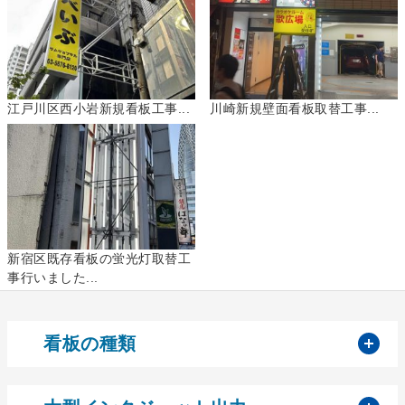
江戸川区西小岩新規看板工事...
川崎新規壁面看板取替工事...
新宿区既存看板の蛍光灯取替工
事行いました...
開
看板の種類