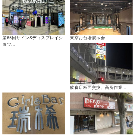
第65回サイン&ディスプレイシ
東京お台場展示会...
ョウ...
飲食店板面交換、高所作業...