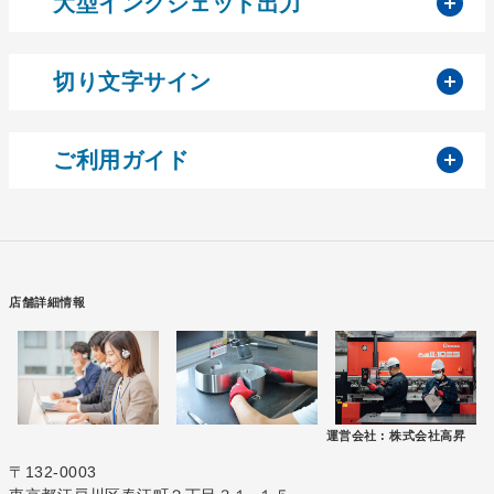
開
大型インクジェット出力
開
切り文字サイン
開
ご利用ガイド
店舗詳細情報
運営会社 :
株式会社高昇
〒132-0003