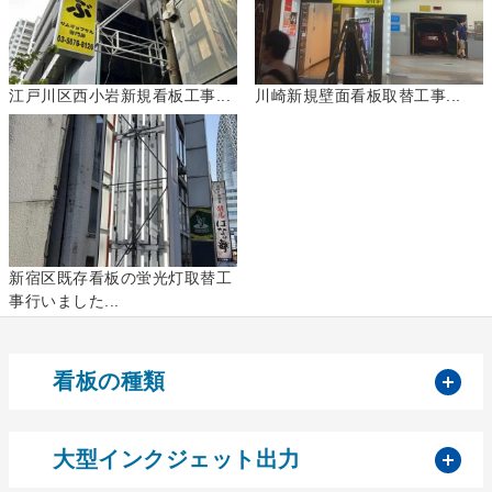
江戸川区西小岩新規看板工事...
川崎新規壁面看板取替工事...
新宿区既存看板の蛍光灯取替工
事行いました...
開
看板の種類
開
大型インクジェット出力