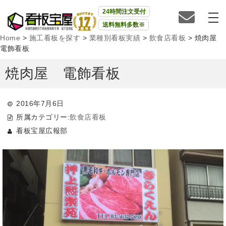
24時間注文受付
送料無料多数※
Home
>
施工看板を探す
>
業種別看板実績
>
飲食店看板
>
焼肉屋
電飾看板
焼肉屋 電飾看板
2016年7月6日
所属カテゴリー:
飲食店看板
看板宝屋広報部