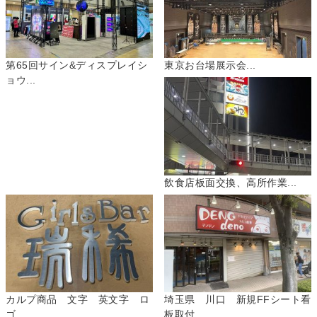
第65回サイン&ディスプレイシ
東京お台場展示会...
ョウ...
飲食店板面交換、高所作業...
カルプ商品 文字 英文字 ロ
埼玉県 川口 新規FFシート看
ゴ...
板取付...