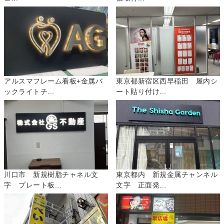
アルスマフレーム看板+金属バ
東京都新宿区西早稲田 屋内シ
ックライトチ...
ート貼り付け...
川口市 新規樹脂チャネル文
東京都内 新規金属チャンネル
字 プレート板...
文字 正面発...