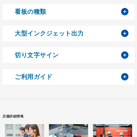
開
看板の種類
開
大型インクジェット出力
開
切り文字サイン
開
ご利用ガイド
店舗詳細情報