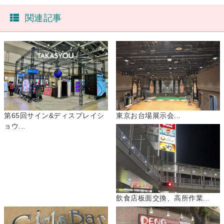
関連記事
第65回サイン&ディスプレイシ
東京お台場展示会...
ョウ...
飲食店板面交換、高所作業...