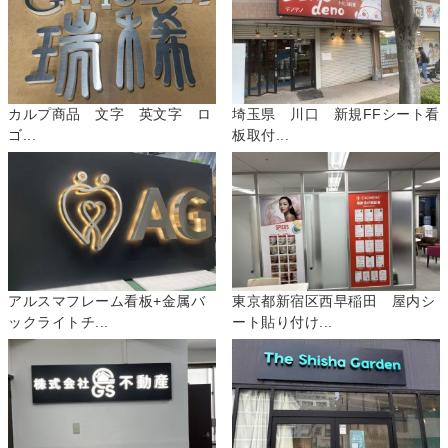
カルプ商品 文字 英文字 ロ
埼玉県 川口 新規FFシート看
ゴ...
板取付...
アルスマフレーム看板+金属バ
東京都新宿区西早稲田 屋内シ
ックライトチ...
ート貼り付け...