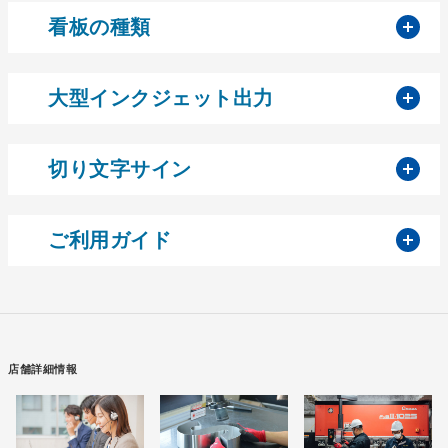
開
看板の種類
開
大型インクジェット出力
開
切り文字サイン
開
ご利用ガイド
店舗詳細情報