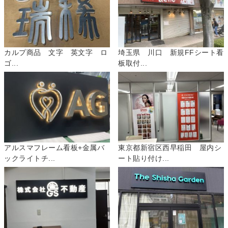
カルプ商品 文字 英文字 ロ
埼玉県 川口 新規FFシート看
ゴ...
板取付...
アルスマフレーム看板+金属バ
東京都新宿区西早稲田 屋内シ
ックライトチ...
ート貼り付け...