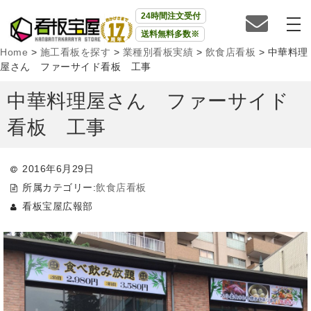
24時間注文受付
送料無料多数※
Home
>
施工看板を探す
>
業種別看板実績
>
飲食店看板
>
中華料理
屋さん ファーサイド看板 工事
中華料理屋さん ファーサイド
看板 工事
2016年6月29日
所属カテゴリー:
飲食店看板
看板宝屋広報部