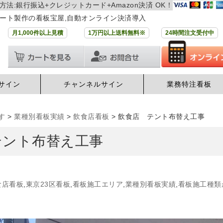
方法:銀行振込+クレジットカード+Amazon決済 OK！
ート製作の看板宝屋,自動オンライン決済導入
月1,000件以上見積
1万円以上送料無料※
24時間注文受付中
サイン
チャンネルサイン
業務特注看板
す
>
業種別看板実績
>
飲食店看板
>
飲食店 テント布替え工事
テント布替え工事
食店看板
,
東京23区看板
,
看板施工エリア
,
業種別看板実績
,
看板施工種類