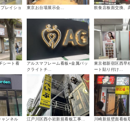
スプレイショ
東京お台場展示会...
飲食店板面交換、高
Fシート看
アルスマフレーム看板+金属バッ
東京都新宿区西早
クライトチ...
ート貼り付け...
チャンネル
江戸川区西小岩新規看板工事...
川崎新規壁面看板取