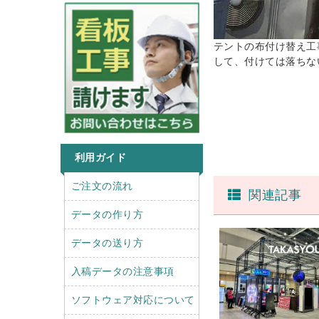
テントの布付け替え工
して、付けては落ちな
利用ガイド
r
l
ご注文の流れ
関連記事
i
e
g
f
データの作り方
h
t
t
データの送り方
入稿データの注意事項
ソフトウェア対応について