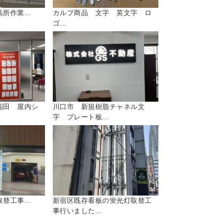
所作業...
カルプ商品 文字 英文字 ロ
ゴ...
稲田 屋内シ
川口市 新規樹脂チャネル文
字 プレート板...
替工事...
新宿区既存看板の蛍光灯取替工
事行いました...