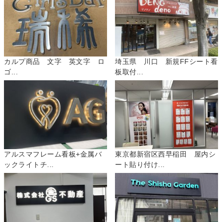
カルプ商品 文字 英文字 ロ
埼玉県 川口 新規FFシート看
ゴ...
板取付...
アルスマフレーム看板+金属バ
東京都新宿区西早稲田 屋内シ
ックライトチ...
ート貼り付け...