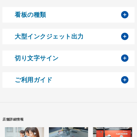
開
看板の種類
開
大型インクジェット出力
開
切り文字サイン
開
ご利用ガイド
店舗詳細情報