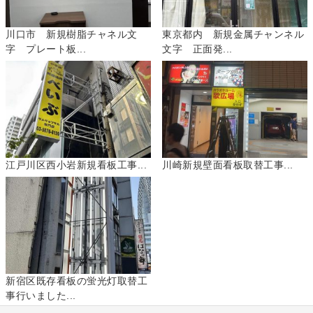
川口市 新規樹脂チャネル文
東京都内 新規金属チャンネル
字 プレート板...
文字 正面発...
江戸川区西小岩新規看板工事...
川崎新規壁面看板取替工事...
新宿区既存看板の蛍光灯取替工
事行いました...