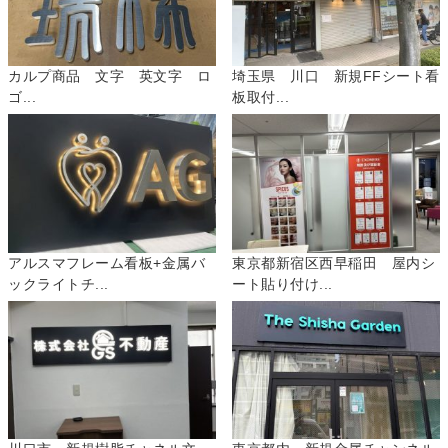
カルプ商品 文字 英文字 ロ
埼玉県 川口 新規FFシート看
ゴ...
板取付...
アルスマフレーム看板+金属バ
東京都新宿区西早稲田 屋内シ
ックライトチ...
ート貼り付け...