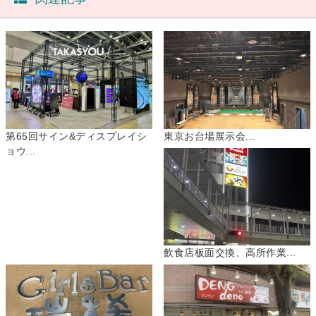
第65回サイン&ディスプレイシ
東京お台場展示会...
ョウ...
飲食店板面交換、高所作業...