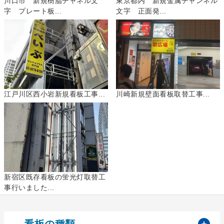
川口市 新規樹脂チャネル文
東京都内 新規金属チャンネル
字 プレート板...
文字 正面発...
江戸川区西小岩新規看板工事...
川崎新規壁面看板取替工事...
新宿区既存看板の蛍光灯取替工
事行いました...
開
看板の種類