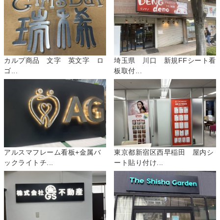
カルプ商品 文字 英文字 ロ
埼玉県 川口 新規FFシート看
ゴ...
板取付...
アルスマフレーム看板+金属バ
東京都新宿区西早稲田 屋内シ
ックライトチ...
ート貼り付け...