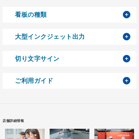
開
看板の種類
開
大型インクジェット出力
開
切り文字サイン
開
ご利用ガイド
店舗詳細情報