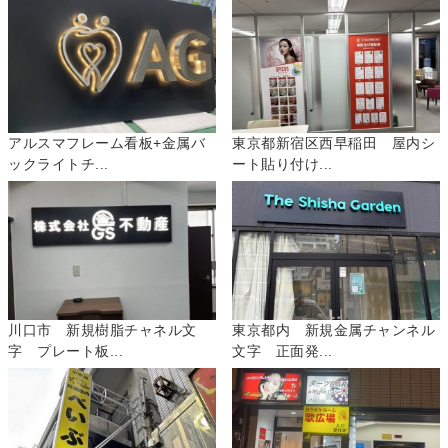
アルスマフレーム看板+金属バ
東京都新宿区西早稲田 屋内シ
ックライトチ...
ート貼り付け...
川口市 新規樹脂チャネル文
東京都内 新規金属チャンネル
字 プレート板...
文字 正面発...