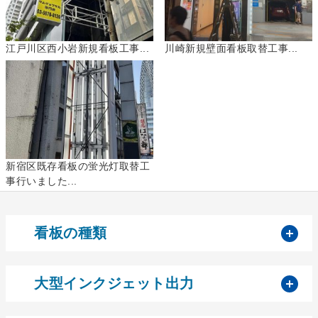
江戸川区西小岩新規看板工事...
川崎新規壁面看板取替工事...
新宿区既存看板の蛍光灯取替工
事行いました...
開
看板の種類
開
大型インクジェット出力