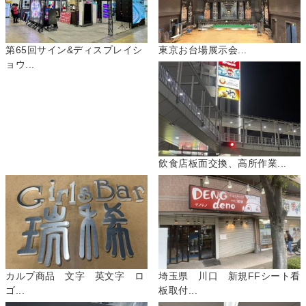
第65回サイン&ディスプレイシ
東京お台場展示会...
ョウ...
飲食店板面交換、高所作業...
カルプ商品 文字 英文字 ロ
埼玉県 川口 新規FFシート看
ゴ...
板取付...