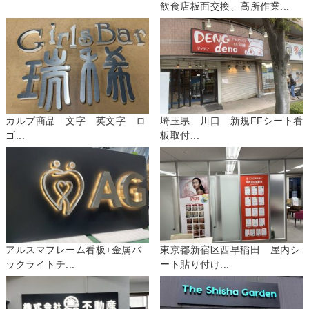
飲食店板面交換、高所作業...
カルプ商品 文字 英文字 ロ
埼玉県 川口 新規FFシート看
ゴ...
板取付...
アルスマフレーム看板+金属バ
東京都新宿区西早稲田 屋内シ
ックライトチ...
ート貼り付け...