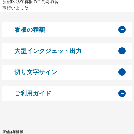
新宿区既存看板の蛍光灯取替工
事行いました...
開
看板の種類
開
大型インクジェット出力
開
切り文字サイン
開
ご利用ガイド
店舗詳細情報