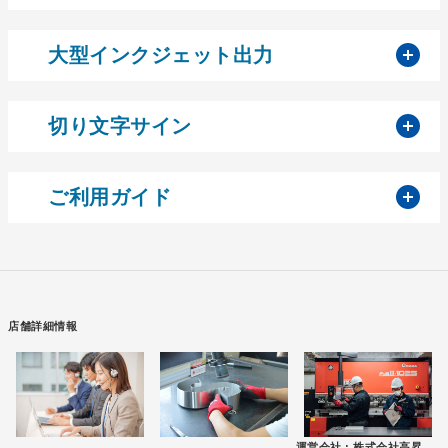
開
大型インクジェット出力
開
切り文字サイン
開
ご利用ガイド
店舗詳細情報
運営会社 :
株式会社高昇