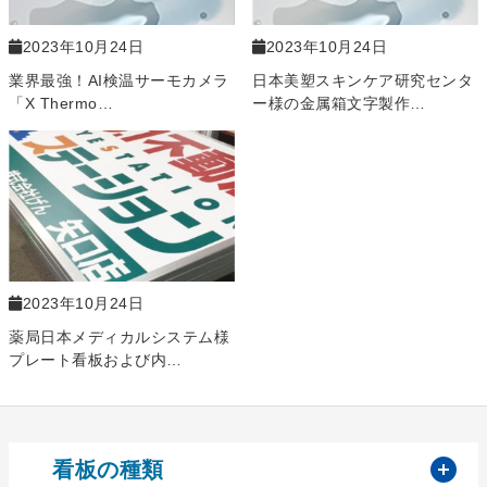
2023年10月24日
2023年10月24日
業界最強！AI検温サーモカメラ
日本美塑スキンケア研究センタ
「X Thermo…
ー様の金属箱文字製作…
2023年10月24日
薬局日本メディカルシステム様
プレート看板および内…
開
看板の種類