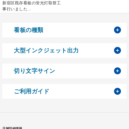
新宿区既存看板の蛍光灯取替工
事行いました...
開
看板の種類
開
大型インクジェット出力
開
切り文字サイン
開
ご利用ガイド
店舗詳細情報