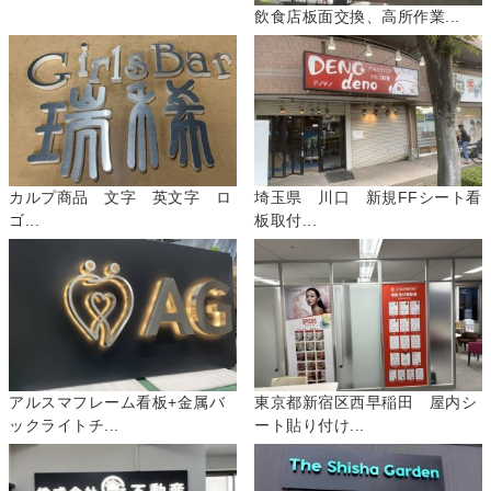
飲食店板面交換、高所作業...
カルプ商品 文字 英文字 ロ
埼玉県 川口 新規FFシート看
ゴ...
板取付...
アルスマフレーム看板+金属バ
東京都新宿区西早稲田 屋内シ
ックライトチ...
ート貼り付け...