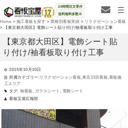
24時間注文受付
送料無料多数※
Home
>
施工看板を探す
>
業種別看板実績
>
リラクゼーション看板
>
【東京都大田区】電飾シート貼り付け/袖看板取り付け工事
【東京都大田区】電飾シート貼
り付け/袖看板取り付け工事
2015年10月30日
所属カテゴリー:
リラクゼーション看板
,
東京23区看板
,
看板施
工エリア
タグ:
袖看板
,
ガラスシート
,
電飾シート
看板宝屋広報部