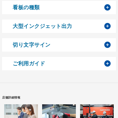
開
看板の種類
開
大型インクジェット出力
開
切り文字サイン
開
ご利用ガイド
店舗詳細情報