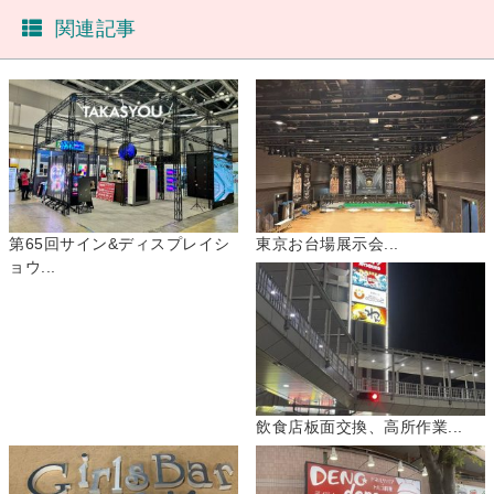
関連記事
第65回サイン&ディスプレイシ
東京お台場展示会...
ョウ...
飲食店板面交換、高所作業...