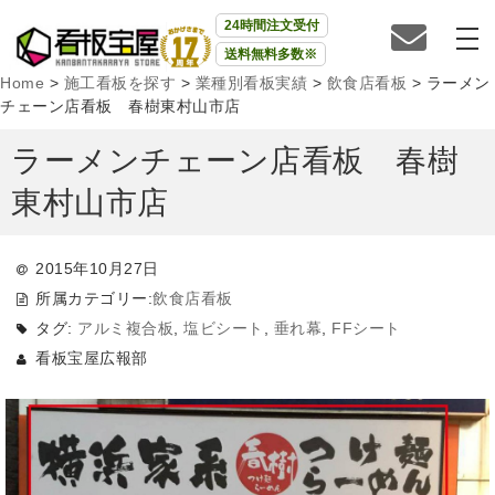
24時間注文受付
送料無料多数※
Home
>
施工看板を探す
>
業種別看板実績
>
飲食店看板
>
ラーメン
チェーン店看板 春樹東村山市店
ラーメンチェーン店看板 春樹
東村山市店
2015年10月27日
所属カテゴリー:
飲食店看板
タグ:
アルミ複合板
,
塩ビシート
,
垂れ幕
,
FFシート
看板宝屋広報部