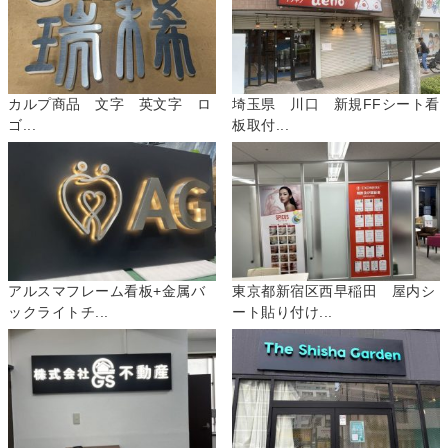
カルプ商品 文字 英文字 ロ
埼玉県 川口 新規FFシート看
ゴ...
板取付...
アルスマフレーム看板+金属バ
東京都新宿区西早稲田 屋内シ
ックライトチ...
ート貼り付け...