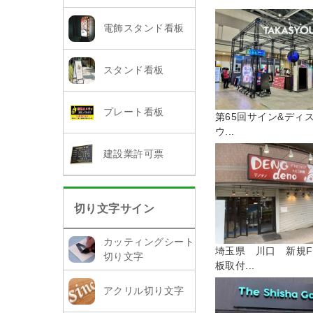
電飾スタンド看板
スタンド看板
プレート看板
第65回サイン&ディ
ウ...
建設業許可票
切り文字サイン
カッティングシート
埼玉県 川口 新規F
切り文字
板取付...
アクリル切り文字