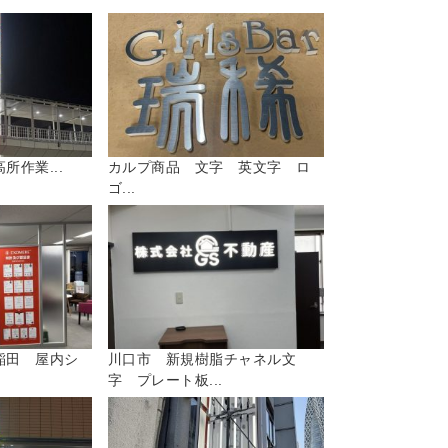
所作業...
カルプ商品 文字 英文字 ロ
ゴ...
稲田 屋内シ
川口市 新規樹脂チャネル文
字 プレート板...