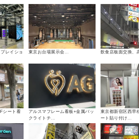
スプレイショ
東京お台場展示会...
飲食店板面交換、高
Fシート看
アルスマフレーム看板+金属バッ
東京都新宿区西早
クライトチ...
ート貼り付け...