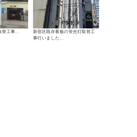
替工事...
新宿区既存看板の蛍光灯取替工
事行いました...