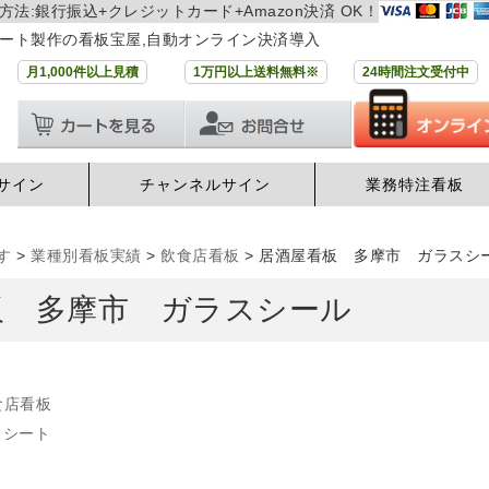
方法:銀行振込+クレジットカード+Amazon決済 OK！
ート製作の看板宝屋,自動オンライン決済導入
月1,000件以上見積
1万円以上送料無料※
24時間注文受付中
サイン
チャンネルサイン
業務特注看板
す
>
業種別看板実績
>
飲食店看板
>
居酒屋看板 多摩市 ガラスシ
板 多摩市 ガラスシール
食店看板
りシート