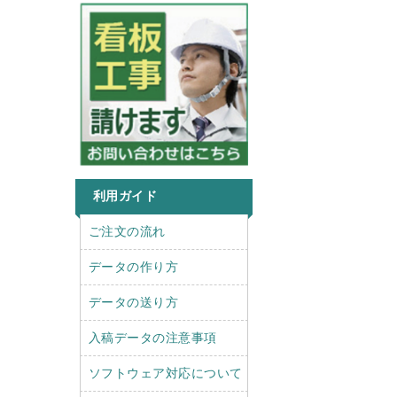
利用ガイド
r
l
ご注文の流れ
i
e
g
f
データの作り方
h
t
t
データの送り方
入稿データの注意事項
ソフトウェア対応について