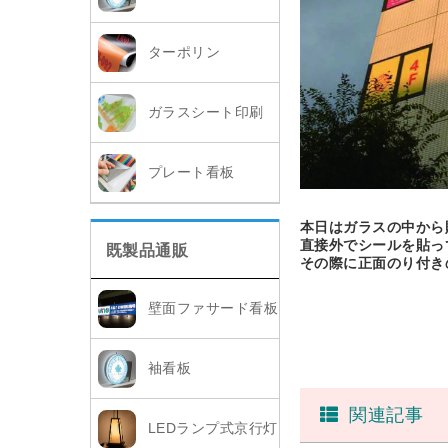
ターポリン
ガラスシート印刷
プレート看板
本日はガラスの中から
直接外でシールを貼っ
既製品通販
その際に正面のり付き
壁面ファサード看板
袖看板
関連記事
LEDランプ式京行灯