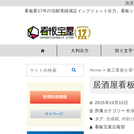
決済
看板業17年の信頼実績保証インクジェット出力、看板シ
大判出力
切り文字
Home
>
施工看板を探
居酒屋看
2015年10月13日
所属カテゴリー:
飲
タグ:
合成紙
,
内貼
看板宝屋広報部