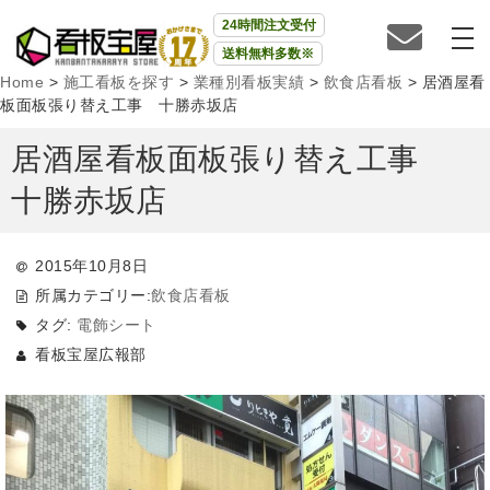
24時間注文受付
送料無料多数※
Home
>
施工看板を探す
>
業種別看板実績
>
飲食店看板
>
居酒屋看
板面板張り替え工事 十勝赤坂店
居酒屋看板面板張り替え工事
十勝赤坂店
2015年10月8日
所属カテゴリー:
飲食店看板
タグ:
電飾シート
看板宝屋広報部