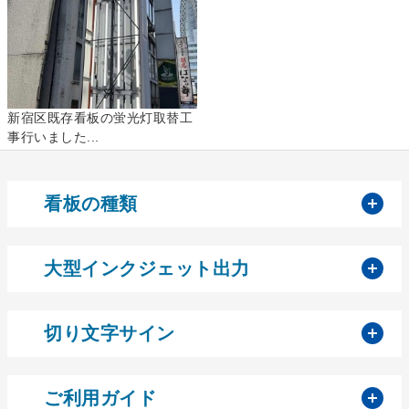
新宿区既存看板の蛍光灯取替工
事行いました...
開
看板の種類
開
大型インクジェット出力
開
切り文字サイン
開
ご利用ガイド