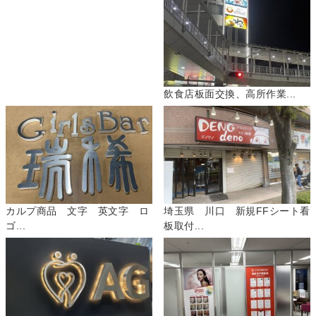
飲食店板面交換、高所作業...
カルプ商品 文字 英文字 ロ
埼玉県 川口 新規FFシート看
ゴ...
板取付...