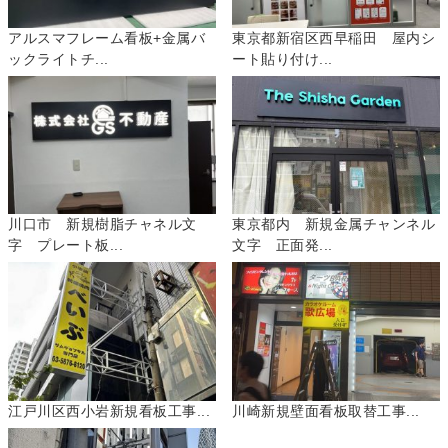
アルスマフレーム看板+金属バ
東京都新宿区西早稲田 屋内シ
ックライトチ...
ート貼り付け...
川口市 新規樹脂チャネル文
東京都内 新規金属チャンネル
字 プレート板...
文字 正面発...
江戸川区西小岩新規看板工事...
川崎新規壁面看板取替工事...