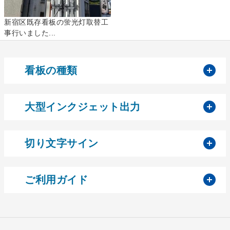
新宿区既存看板の蛍光灯取替工
事行いました...
開
看板の種類
開
大型インクジェット出力
開
切り文字サイン
開
ご利用ガイド