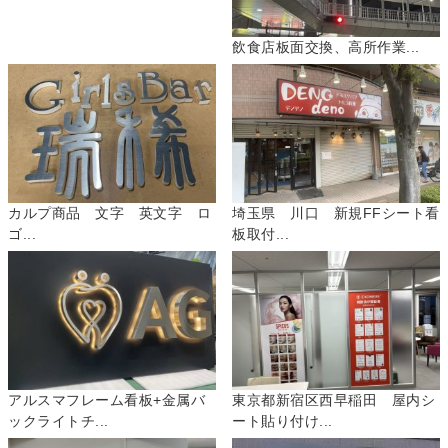
飲食店板面交換、高所作業...
カルプ商品 文字 英文字 ロ
埼玉県 川口 新規FFシート看
ゴ...
板取付...
アルスマフレーム看板+金属バ
東京都新宿区西早稲田 屋内シ
ックライトチ...
ート貼り付け...