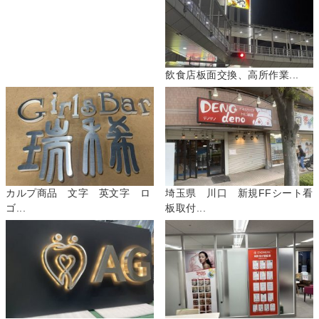
飲食店板面交換、高所作業...
カルプ商品 文字 英文字 ロ
埼玉県 川口 新規FFシート看
ゴ...
板取付...