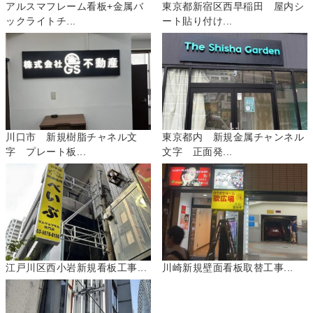
アルスマフレーム看板+金属バ
東京都新宿区西早稲田 屋内シ
ックライトチ...
ート貼り付け...
川口市 新規樹脂チャネル文
東京都内 新規金属チャンネル
字 プレート板...
文字 正面発...
江戸川区西小岩新規看板工事...
川崎新規壁面看板取替工事...