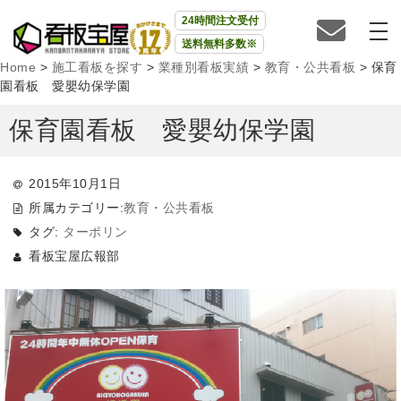
24時間注文受付
送料無料多数※
Home
>
施工看板を探す
>
業種別看板実績
>
教育・公共看板
>
保育
園看板 愛嬰幼保学園
保育園看板 愛嬰幼保学園
2015年10月1日
所属カテゴリー:
教育・公共看板
タグ:
ターポリン
看板宝屋広報部