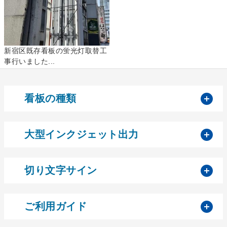
新宿区既存看板の蛍光灯取替工
事行いました...
開
看板の種類
開
大型インクジェット出力
開
切り文字サイン
開
ご利用ガイド