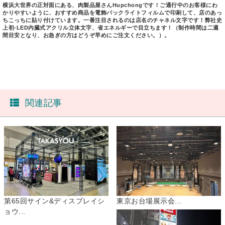
横浜大世界の正対面にある、肉製品屋さんHupchongです！ご通行中のお客様にわ
かりやすいように、おすすめ商品を電飾バックライトフィルムで印刷して、店のあっ
ちこっちに貼り付けています。一番注目されるのは店名のチャネル文字です！弊社史
上初-LED内臓式アクリル立体文字、省エネルギーで目立ちます！（制作時間は二週
間目安となり、お急ぎの方はどうぞ早めにご注文ください。）。
関連記事
第65回サイン&ディスプレイシ
東京お台場展示会...
ョウ...