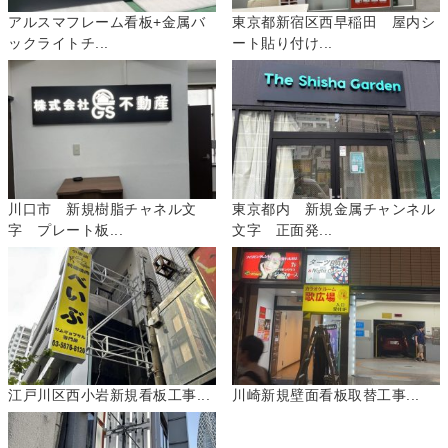
アルスマフレーム看板+金属バ
東京都新宿区西早稲田 屋内シ
ックライトチ...
ート貼り付け...
川口市 新規樹脂チャネル文
東京都内 新規金属チャンネル
字 プレート板...
文字 正面発...
江戸川区西小岩新規看板工事...
川崎新規壁面看板取替工事...