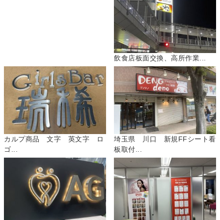
飲食店板面交換、高所作業...
カルプ商品 文字 英文字 ロ
埼玉県 川口 新規FFシート看
ゴ...
板取付...