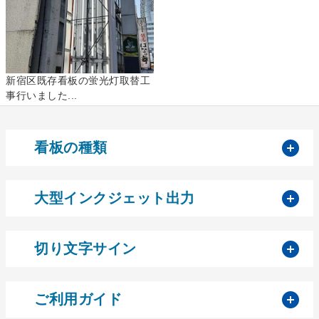
新宿区既存看板の蛍光灯取替工
事行いました...
開
看板の種類
開
大型インクジェット出力
開
切り文字サイン
開
ご利用ガイド