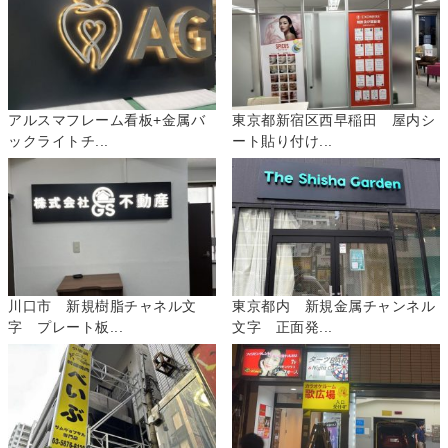
アルスマフレーム看板+金属バ
東京都新宿区西早稲田 屋内シ
ックライトチ...
ート貼り付け...
川口市 新規樹脂チャネル文
東京都内 新規金属チャンネル
字 プレート板...
文字 正面発...