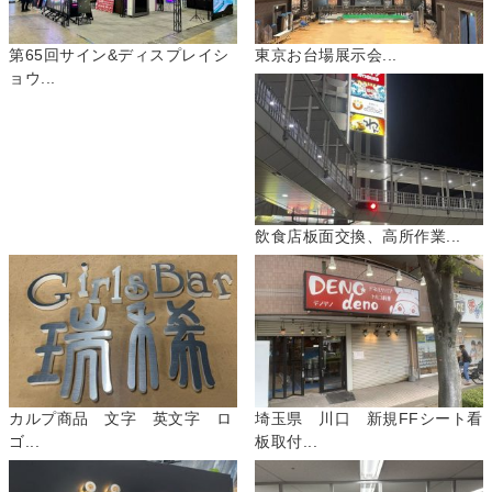
第65回サイン&ディスプレイシ
東京お台場展示会...
ョウ...
飲食店板面交換、高所作業...
カルプ商品 文字 英文字 ロ
埼玉県 川口 新規FFシート看
ゴ...
板取付...