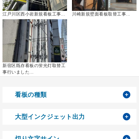
江戸川区西小岩新規看板工事...
川崎新規壁面看板取替工事...
新宿区既存看板の蛍光灯取替工
事行いました...
開
看板の種類
開
大型インクジェット出力
開
切り文字サイン