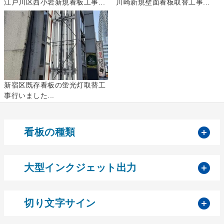
江戸川区西小岩新規看板工事...
川崎新規壁面看板取替工事...
新宿区既存看板の蛍光灯取替工
事行いました...
開
看板の種類
開
大型インクジェット出力
開
切り文字サイン