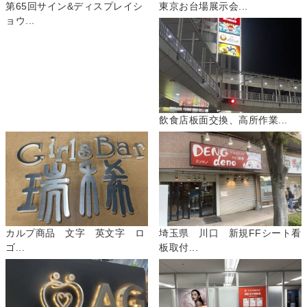
第65回サイン&ディスプレイシ
東京お台場展示会...
ョウ...
飲食店板面交換、高所作業...
カルプ商品 文字 英文字 ロ
埼玉県 川口 新規FFシート看
ゴ...
板取付...