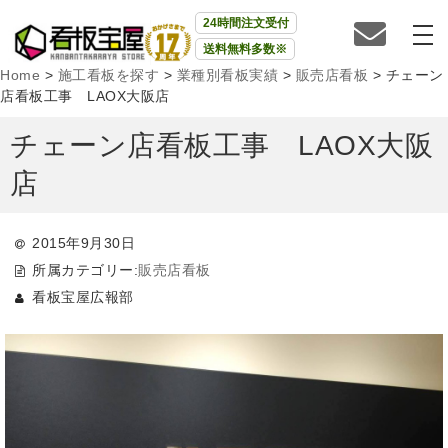
24時間注文受付
送料無料多数※
Home
>
施工看板を探す
>
業種別看板実績
>
販売店看板
>
チェーン
店看板工事 LAOX大阪店
チェーン店看板工事 LAOX大阪
店
2015年9月30日
所属カテゴリー:
販売店看板
看板宝屋広報部