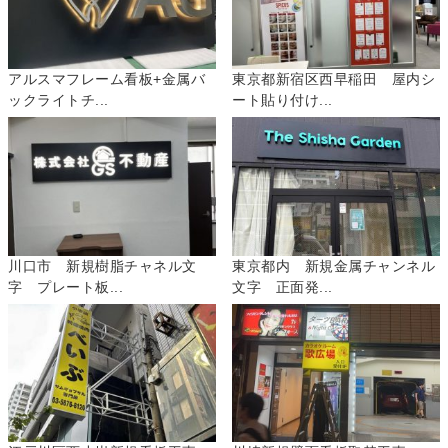
アルスマフレーム看板+金属バ
東京都新宿区西早稲田 屋内シ
ックライトチ...
ート貼り付け...
川口市 新規樹脂チャネル文
東京都内 新規金属チャンネル
字 プレート板...
文字 正面発...