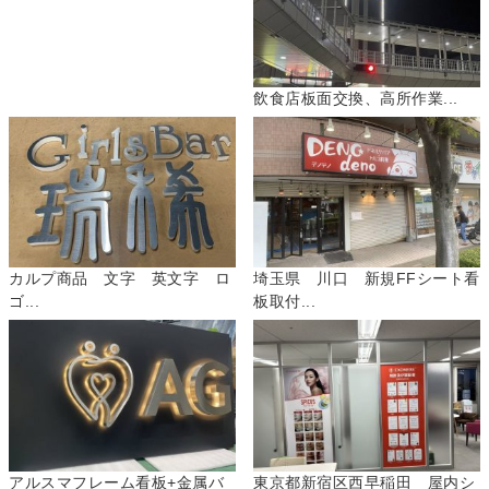
飲食店板面交換、高所作業...
カルプ商品 文字 英文字 ロ
埼玉県 川口 新規FFシート看
ゴ...
板取付...
アルスマフレーム看板+金属バ
東京都新宿区西早稲田 屋内シ