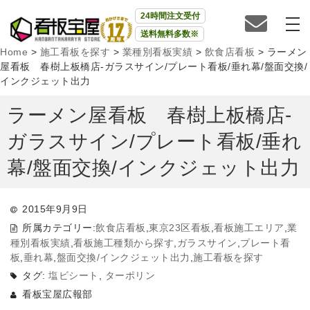
24時間注文受付
送料無料多数※
Home
>
施工看板を探す
>
業種別看板実績
>
飲食店看板
>
ラーメン
屋看板 春樹上板橋店-ガラスサイン/プレート看板/垂れ幕/盤面交換/
インクジェット出力
ラーメン屋看板 春樹上板橋店-
ガラスサイン/プレート看板/垂れ
幕/盤面交換/インクジェット出力
2015年9月9日
所属カテゴリー:
飲食店看板
,
東京23区看板
,
看板施工エリア
,
業
種別看板実績
,
看板施工種類から探す
,
ガラスサイン
,
プレート看
板
,
垂れ幕
,
盤面交換/インクジェット出力
,
施工看板を探す
タグ:
塩ビシート
,
ターポリン
看板宝屋広報部