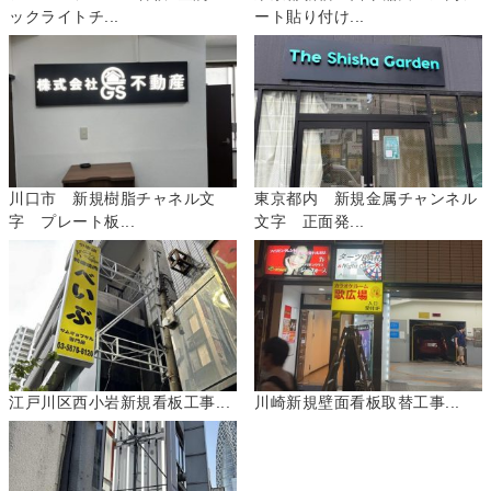
ックライトチ...
ート貼り付け...
川口市 新規樹脂チャネル文
東京都内 新規金属チャンネル
字 プレート板...
文字 正面発...
江戸川区西小岩新規看板工事...
川崎新規壁面看板取替工事...