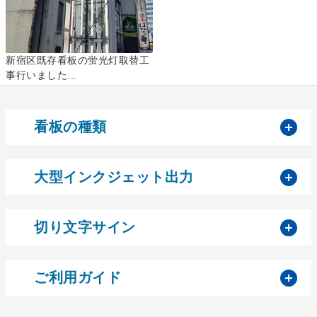
新宿区既存看板の蛍光灯取替工
事行いました...
開
看板の種類
開
大型インクジェット出力
開
切り文字サイン
開
ご利用ガイド