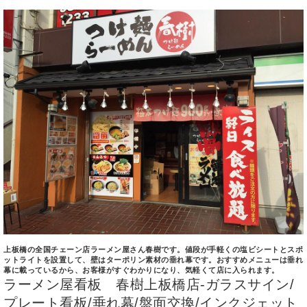
上板橋の全国チェーン店ラーメン屋さん春樹です。値段が手軽くの塩ビシートとスポ
ットライトを設置して、壁はターポリン素材の垂れ幕です。おすすめメニューは垂れ
幕に載っているから、お客様がすぐわかりになり、気軽くて店に入られます。
ラーメン屋看板 春樹上板橋店-ガラスサイン/
プレート看板/垂れ幕/盤面交換/インクジェット