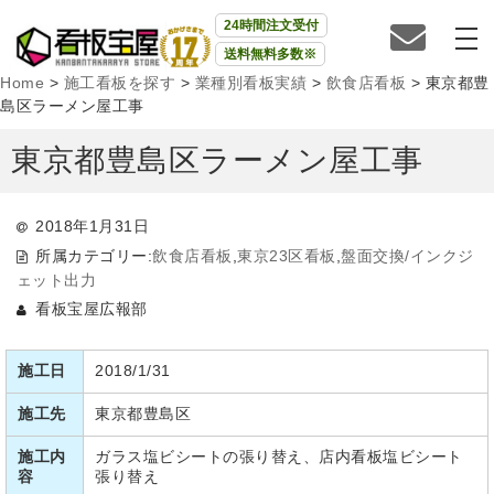
24時間注文受付
送料無料多数※
Home
>
施工看板を探す
>
業種別看板実績
>
飲食店看板
>
東京都豊
島区ラーメン屋工事
東京都豊島区ラーメン屋工事
2018年1月31日
所属カテゴリー:
飲食店看板
,
東京23区看板
,
盤面交換/インクジ
ェット出力
看板宝屋広報部
施工日
2018/1/31
施工先
東京都豊島区
施工内
ガラス塩ビシートの張り替え、店内看板塩ビシート
容
張り替え