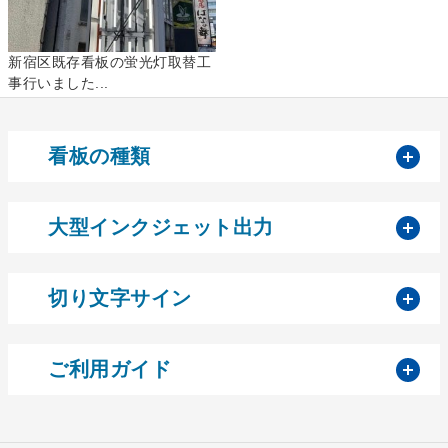
新宿区既存看板の蛍光灯取替工
事行いました...
開
看板の種類
開
大型インクジェット出力
開
切り文字サイン
開
ご利用ガイド