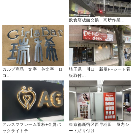
飲食店板面交換、高所作業...
カルプ商品 文字 英文字 ロ
埼玉県 川口 新規FFシート看
ゴ...
板取付...
アルスマフレーム看板+金属バ
東京都新宿区西早稲田 屋内シ
ックライトチ...
ート貼り付け...