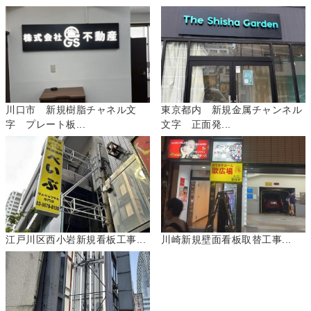
川口市 新規樹脂チャネル文
東京都内 新規金属チャンネル
字 プレート板...
文字 正面発...
江戸川区西小岩新規看板工事...
川崎新規壁面看板取替工事...