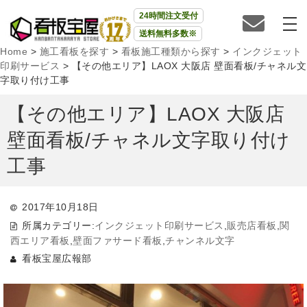
24時間注文受付
送料無料多数※
Home
>
施工看板を探す
>
看板施工種類から探す
>
インクジェット
印刷サービス
>
【その他エリア】LAOX 大阪店 壁面看板/チャネル文
字取り付け工事
【その他エリア】LAOX 大阪店
壁面看板/チャネル文字取り付け
工事
2017年10月18日
所属カテゴリー:
インクジェット印刷サービス
,
販売店看板
,
関
西エリア看板
,
壁面ファサード看板
,
チャンネル文字
看板宝屋広報部