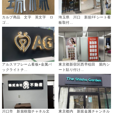
カルプ商品 文字 英文字 ロ
埼玉県 川口 新規FFシート看
ゴ...
板取付...
アルスマフレーム看板+金属バ
東京都新宿区西早稲田 屋内シ
ックライトチ...
ート貼り付け...
川口市 新規樹脂チャネル文
東京都内 新規金属チャンネル