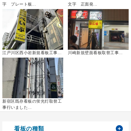
字 プレート板...
文字 正面発...
江戸川区西小岩新規看板工事...
川崎新規壁面看板取替工事...
新宿区既存看板の蛍光灯取替工
事行いました...
開
看板の種類