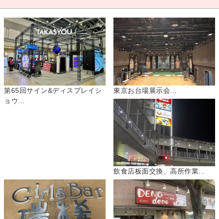
第65回サイン&ディスプレイシ
東京お台場展示会...
ョウ...
飲食店板面交換、高所作業...