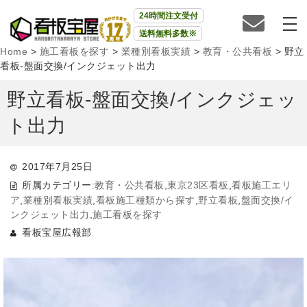
24時間注文受付
送料無料多数※
Home
>
施工看板を探す
>
業種別看板実績
>
教育・公共看板
>
野立
看板-盤面交換/インクジェット出力
野立看板-盤面交換/インクジェッ
ト出力
2017年7月25日
所属カテゴリー:
教育・公共看板
,
東京23区看板
,
看板施工エリ
ア
,
業種別看板実績
,
看板施工種類から探す
,
野立看板
,
盤面交換/イ
ンクジェット出力
,
施工看板を探す
看板宝屋広報部