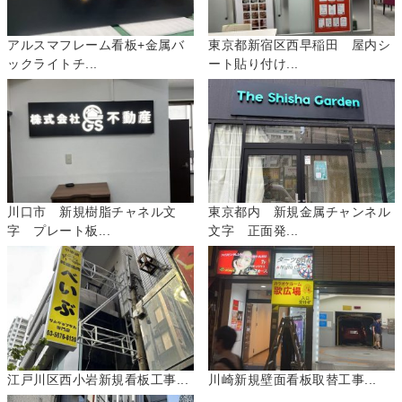
アルスマフレーム看板+金属バ
東京都新宿区西早稲田 屋内シ
ックライトチ...
ート貼り付け...
川口市 新規樹脂チャネル文
東京都内 新規金属チャンネル
字 プレート板...
文字 正面発...
江戸川区西小岩新規看板工事...
川崎新規壁面看板取替工事...