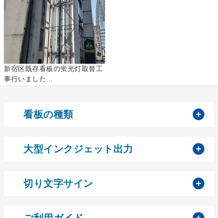
新宿区既存看板の蛍光灯取替工
事行いました...
開
看板の種類
開
大型インクジェット出力
開
切り文字サイン
開
ご利用ガイド