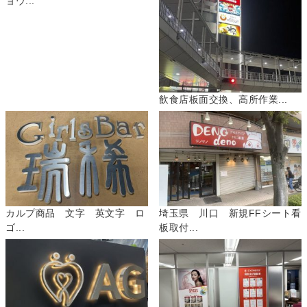
ョウ...
飲食店板面交換、高所作業...
カルプ商品 文字 英文字 ロ
埼玉県 川口 新規FFシート看
ゴ...
板取付...