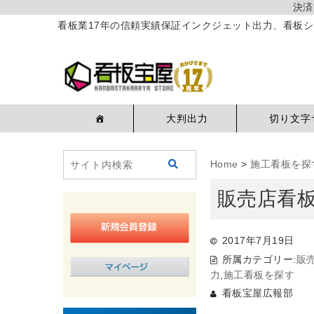
決済
看板業17年の信頼実績保証インクジェット出力、看板シ
大判出力
切り文字
Home
>
施工看板を探
販売店看板
2017年7月19日
所属カテゴリー:
販
力
,
施工看板を探す
看板宝屋広報部