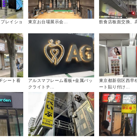
スプレイショ
東京お台場展示会...
飲食店板面交換、高
Fシート看
アルスマフレーム看板+金属バッ
東京都新宿区西早
クライトチ...
ート貼り付け...