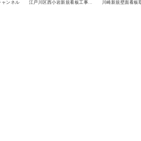
チャンネル
江戸川区西小岩新規看板工事...
川崎新規壁面看板取