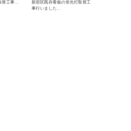
替工事...
新宿区既存看板の蛍光灯取替工
事行いました...