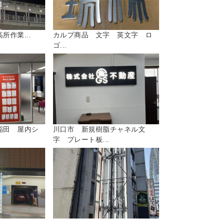
所作業...
カルプ商品 文字 英文字 ロ
ゴ...
稲田 屋内シ
川口市 新規樹脂チャネル文
字 プレート板...