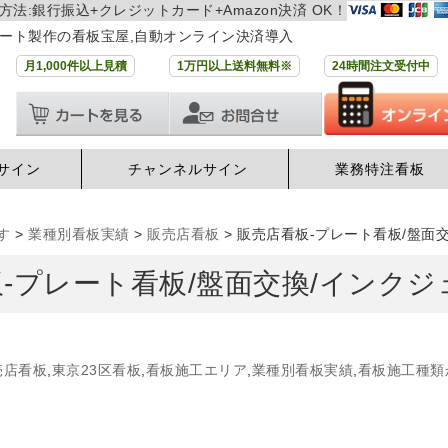
方法:銀行振込+クレジットカード+Amazon決済 OK！
ート製作の看板宝屋,自動オンライン決済導入
月1,000件以上見積
1万円以上送料無料※
24時間注文受付中
サイン
チャンネルサイン
業務特注看板
す
>
業種別看板実績
>
販売店看板
>
販売店看板-プレート看板/盤面交
-プレート看板/盤面交換/インクジ
売店看板
,
東京23区看板
,
看板施工エリア
,
業種別看板実績
,
看板施工種類