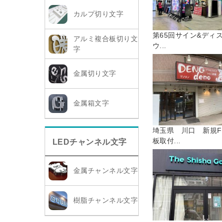
カルプ切り文字
第65回サイン&ディ
アルミ複合板切り文
ウ...
字
金属切り文字
金属箱文字
埼玉県 川口 新規F
板取付...
LEDチャンネル文字
金属チャンネル文字
樹脂チャンネル文字