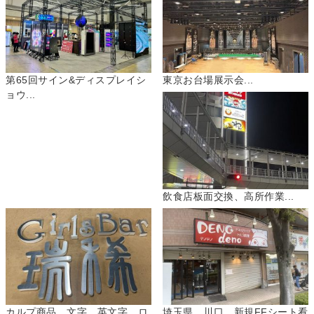
第65回サイン&ディスプレイシ
東京お台場展示会...
ョウ...
飲食店板面交換、高所作業...
カルプ商品 文字 英文字 ロ
埼玉県 川口 新規FFシート看