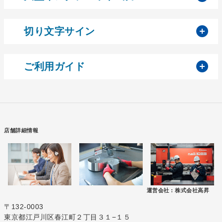
開
切り文字サイン
開
ご利用ガイド
店舗詳細情報
運営会社 :
株式会社高昇
〒132-0003
東京都江戸川区春江町２丁目３１−１５