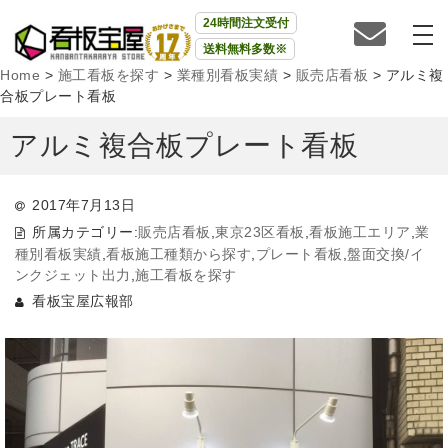
24時間注文受付
送料無料多数※
Home
>
施工看板を探す
>
業種別看板実績
>
販売店看板
>
アルミ複
合板プレート看板
アルミ複合板プレート看板
2017年7月13日
所属カテゴリー:
販売店看板
,
東京23区看板
,
看板施工エリア
,
業
種別看板実績
,
看板施工種類から探す
,
プレート看板
,
盤面交換/イ
ンクジェット出力
,
施工看板を探す
看板宝屋広報部