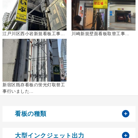
江戸川区西小岩新規看板工事...
川崎新規壁面看板取替工事...
新宿区既存看板の蛍光灯取替工
事行いました...
開
看板の種類
開
大型インクジェット出力