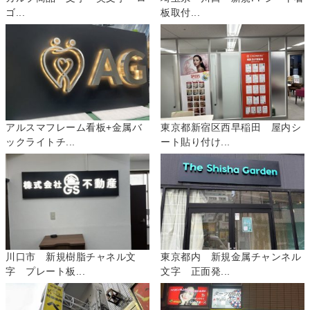
ゴ...
板取付...
アルスマフレーム看板+金属バ
東京都新宿区西早稲田 屋内シ
ックライトチ...
ート貼り付け...
川口市 新規樹脂チャネル文
東京都内 新規金属チャンネル
字 プレート板...
文字 正面発...