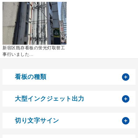
新宿区既存看板の蛍光灯取替工
事行いました...
開
看板の種類
開
大型インクジェット出力
開
切り文字サイン