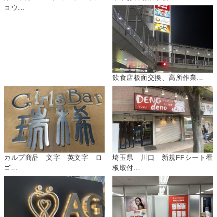
ョウ...
飲食店板面交換、高所作業...
カルプ商品 文字 英文字 ロ
埼玉県 川口 新規FFシート看
ゴ...
板取付...