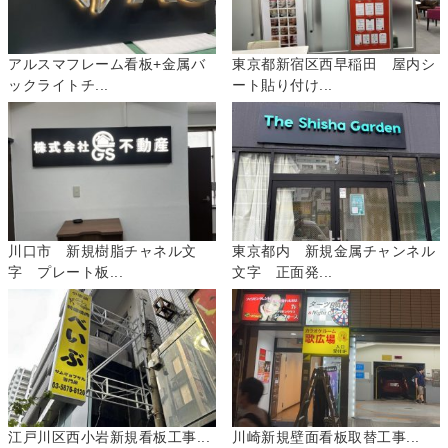
アルスマフレーム看板+金属バ
東京都新宿区西早稲田 屋内シ
ックライトチ...
ート貼り付け...
川口市 新規樹脂チャネル文
東京都内 新規金属チャンネル
字 プレート板...
文字 正面発...
江戸川区西小岩新規看板工事...
川崎新規壁面看板取替工事...