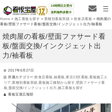
24時間注文受付
送料無料多数※
Home
>
施工看板を探す
>
業種別看板実績
>
飲食店看板
>
焼肉屋の
看板/壁面ファサード看板/盤面交換/インクジェット出力/袖看板
焼肉屋の看板/壁面ファサード看
板/盤面交換/インクジェット出
力/袖看板
2017年6月27日
所属カテゴリー:
飲食店看板
,
袖看板
,
東京23区看板
,
看板施工エ
リア
,
業種別看板実績
,
看板施工種類から探す
,
壁面ファサード看
板
,
盤面交換/インクジェット出力
,
施工看板を探す
看板宝屋広報部