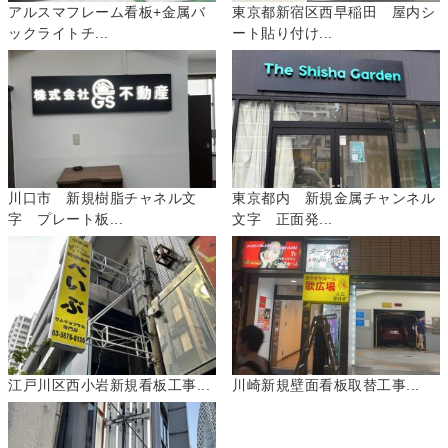
アルスマフレーム看板+金属バ
東京都新宿区西早稲田 屋内シ
ックライトチ...
ート貼り付け...
川口市 新規樹脂チャネル文
東京都内 新規金属チャンネル
字 プレート板...
文字 正面発...
江戸川区西小岩新規看板工事...
川崎新規壁面看板取替工事...