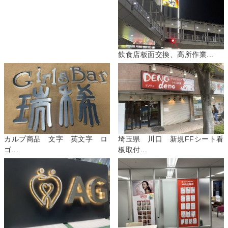
飲食店板面交換、高所作業...
カルプ商品 文字 英文字 ロ
埼玉県 川口 新規FFシート看
ゴ...
板取付...