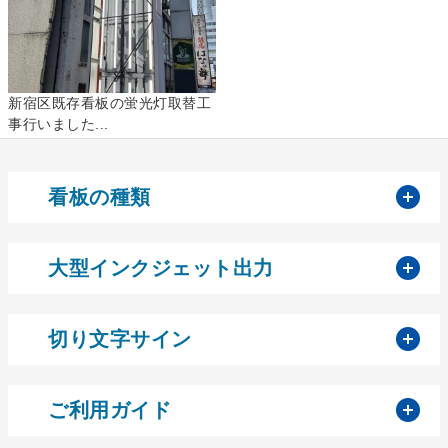
新宿区既存看板の蛍光灯取替工
事行いました...
開
看板の種類
開
大型インクジェット出力
開
切り文字サイン
開
ご利用ガイド