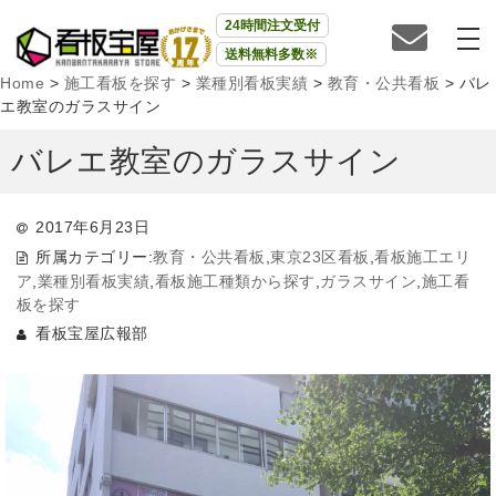
24時間注文受付
送料無料多数※
Home
>
施工看板を探す
>
業種別看板実績
>
教育・公共看板
>
バレ
エ教室のガラスサイン
バレエ教室のガラスサイン
2017年6月23日
所属カテゴリー:
教育・公共看板
,
東京23区看板
,
看板施工エリ
ア
,
業種別看板実績
,
看板施工種類から探す
,
ガラスサイン
,
施工看
板を探す
看板宝屋広報部