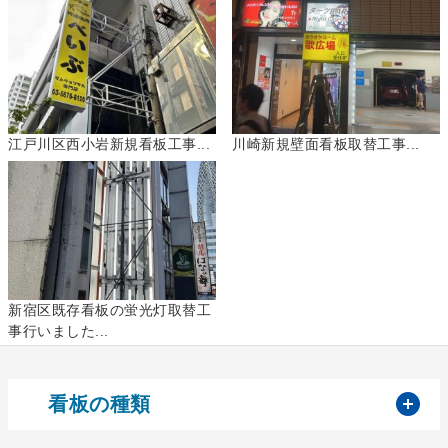
江戸川区西小岩新規看板工事...
川崎新規壁面看板取替工事...
新宿区既存看板の蛍光灯取替工
事行いました...
開
看板の種類