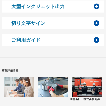
開
大型インクジェット出力
開
切り文字サイン
開
ご利用ガイド
店舗詳細情報
運営会社 :
株式会社高昇