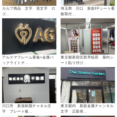
カルプ商品 文字 英文字 ロ
埼玉県 川口 新規FFシート看
ゴ...
板取付...
アルスマフレーム看板+金属バ
東京都新宿区西早稲田 屋内シ
ックライトチ...
ート貼り付け...
川口市 新規樹脂チャネル文
東京都内 新規金属チャンネル
字 プレート板...
文字 正面発...