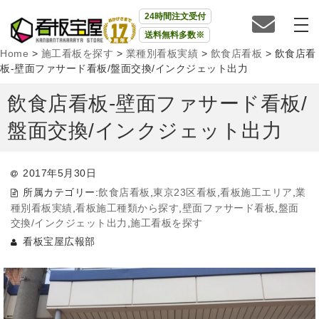
24時間注文受付
送料無料多数※
Home
>
施工看板を探す
>
業種別看板実績
>
飲食店看板
>
飲食店看
板-壁面ファサード看板/盤面交換/インクジェット出力
飲食店看板-壁面ファサード看板/
盤面交換/インクジェット出力
2017年5月30日
所属カテゴリー:
飲食店看板
,
東京23区看板
,
看板施工エリア
,
業
種別看板実績
,
看板施工種類から探す
,
壁面ファサード看板
,
盤面
交換/インクジェット出力
,
施工看板を探す
看板宝屋広報部