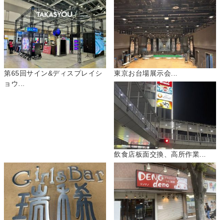
第65回サイン&ディスプレイシ
東京お台場展示会...
ョウ...
飲食店板面交換、高所作業...