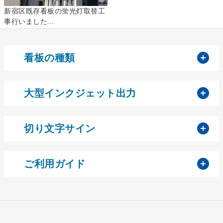
新宿区既存看板の蛍光灯取替工
事行いました...
開
看板の種類
開
大型インクジェット出力
開
切り文字サイン
開
ご利用ガイド