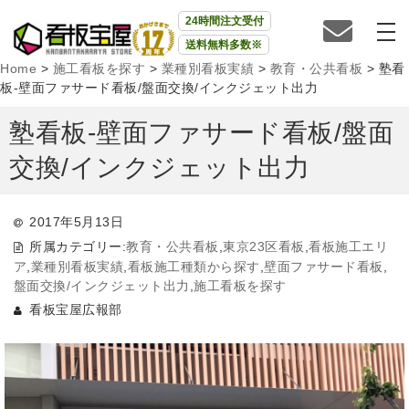
24時間注文受付
送料無料多数※
Home
>
施工看板を探す
>
業種別看板実績
>
教育・公共看板
>
塾看
板-壁面ファサード看板/盤面交換/インクジェット出力
塾看板-壁面ファサード看板/盤面
交換/インクジェット出力
2017年5月13日
所属カテゴリー:
教育・公共看板
,
東京23区看板
,
看板施工エリ
ア
,
業種別看板実績
,
看板施工種類から探す
,
壁面ファサード看板
,
盤面交換/インクジェット出力
,
施工看板を探す
看板宝屋広報部