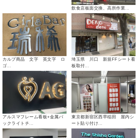
飲食店板面交換、高所作業...
カルプ商品 文字 英文字 ロ
埼玉県 川口 新規FFシート看
ゴ...
板取付...
アルスマフレーム看板+金属バ
東京都新宿区西早稲田 屋内シ
ックライトチ...
ート貼り付け...