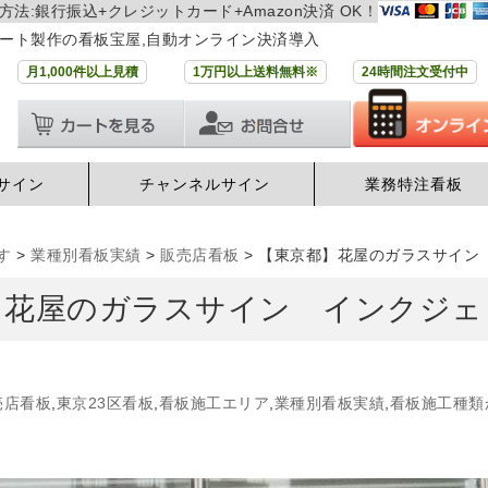
方法:銀行振込+クレジットカード+Amazon決済 OK！
ート製作の看板宝屋,自動オンライン決済導入
月1,000件以上見積
1万円以上送料無料※
24時間注文受付中
サイン
チャンネルサイン
業務特注看板
す
>
業種別看板実績
>
販売店看板
>
【東京都】花屋のガラスサイン
】花屋のガラスサイン インクジェ
売店看板
,
東京23区看板
,
看板施工エリア
,
業種別看板実績
,
看板施工種類