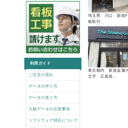
埼玉県 川口 新規F
板取付...
利用ガイド
東京都内 新規金属
r
l
ご注文の流れ
文字 正面発...
i
e
g
f
データの作り方
h
t
t
データの送り方
入稿データの注意事項
ソフトウェア対応について