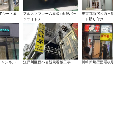
Fシート看
アルスマフレーム看板+金属バッ
東京都新宿区西早
クライトチ...
ート貼り付け...
チャンネル
江戸川区西小岩新規看板工事...
川崎新規壁面看板取