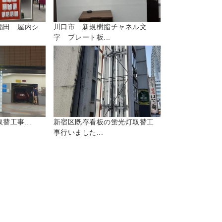
稲田 屋内シ
川口市 新規樹脂チャネル文
字 プレート板...
替工事...
新宿区既存看板の蛍光灯取替工
事行いました...