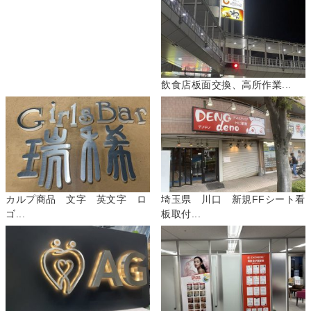
飲食店板面交換、高所作業...
カルプ商品 文字 英文字 ロ
埼玉県 川口 新規FFシート看
ゴ...
板取付...