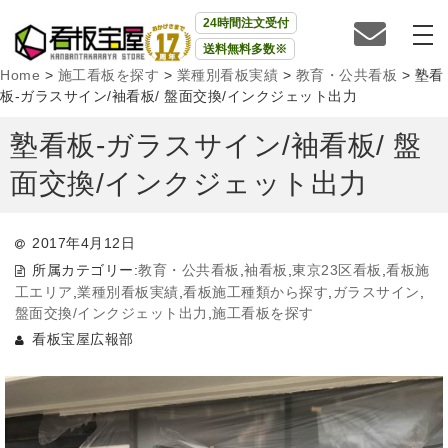
24時間注文受付
送料無料多数※
Home
>
施工看板を探す
>
業種別看板実績
>
教育・公共看板
>
塾看
板-ガラスサイン/袖看板/ 盤面交換/インクジェット出力
塾看板-ガラスサイン/袖看板/ 盤
面交換/インクジェット出力
2017年4月12日
所属カテゴリー:
教育・公共看板
,
袖看板
,
東京23区看板
,
看板施
工エリア
,
業種別看板実績
,
看板施工種類から探す
,
ガラスサイン
,
盤面交換/インクジェット出力
,
施工看板を探す
看板宝屋広報部