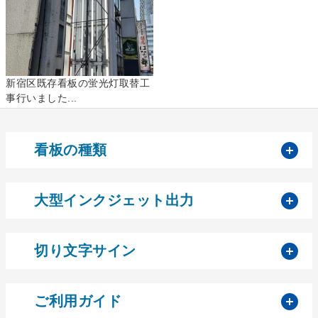
新宿区既存看板の蛍光灯取替工
事行いました...
開
看板の種類
開
大型インクジェット出力
開
切り文字サイン
開
ご利用ガイド