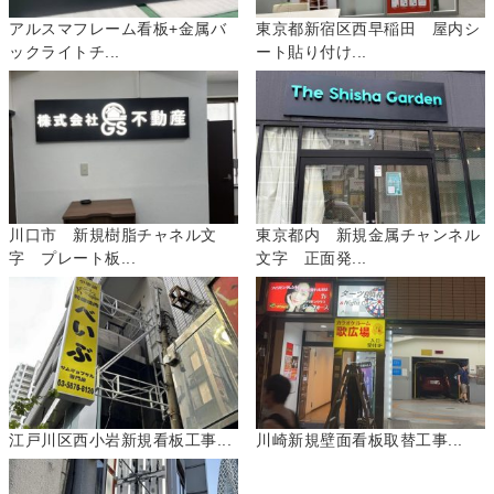
アルスマフレーム看板+金属バ
東京都新宿区西早稲田 屋内シ
ックライトチ...
ート貼り付け...
川口市 新規樹脂チャネル文
東京都内 新規金属チャンネル
字 プレート板...
文字 正面発...
江戸川区西小岩新規看板工事...
川崎新規壁面看板取替工事...