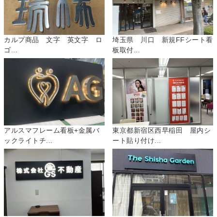
カルプ商品 文字 英文字 ロ
埼玉県 川口 新規FFシート看
ゴ...
板取付...
アルスマフレーム看板+金属バ
東京都新宿区西早稲田 屋内シ
ックライトチ...
ート貼り付け...