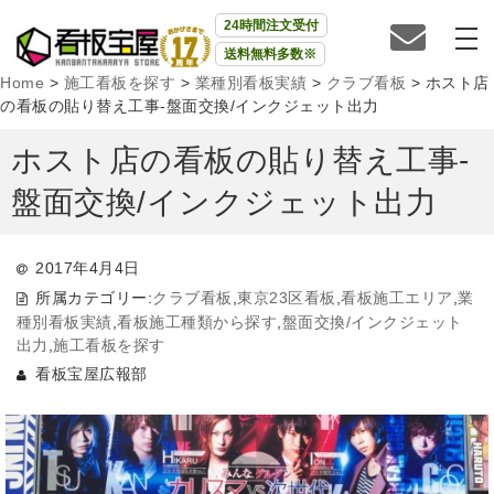
24時間注文受付
送料無料多数※
Home
>
施工看板を探す
>
業種別看板実績
>
クラブ看板
>
ホスト店
の看板の貼り替え工事-盤面交換/インクジェット出力
ホスト店の看板の貼り替え工事-
盤面交換/インクジェット出力
2017年4月4日
所属カテゴリー:
クラブ看板
,
東京23区看板
,
看板施工エリア
,
業
種別看板実績
,
看板施工種類から探す
,
盤面交換/インクジェット
出力
,
施工看板を探す
看板宝屋広報部