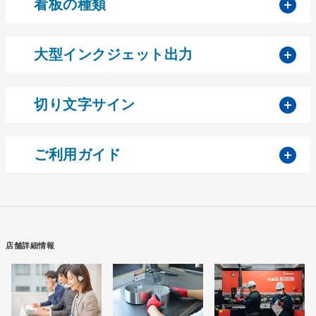
開
看板の種類
開
大型インクジェット出力
開
切り文字サイン
開
ご利用ガイド
店舗詳細情報