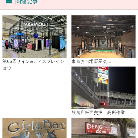
関連記事
第65回サイン&ディスプレイシ
東京お台場展示会...
ョウ...
飲食店板面交換、高所作業...