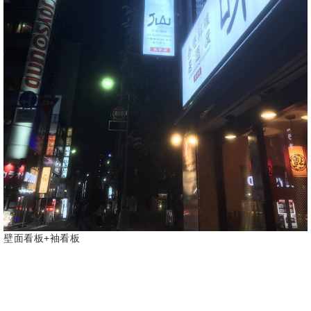
壁面看板+袖看板