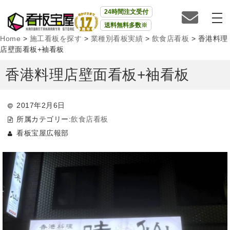
24時間注文受付
送料無料多数※
Home
>
施工看板を探す
>
業種別看板実績
>
飲食店看板
>
香港料理
店壁面看板+袖看板
香港料理店壁面看板+袖看板
2017年2月6日
所属カテゴリー:
飲食店看板
看板宝屋広報部