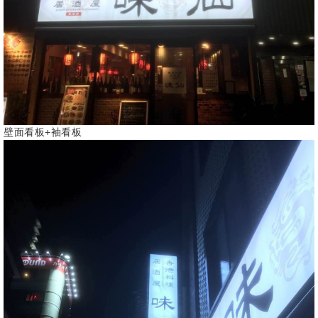
壁面看板+袖看板