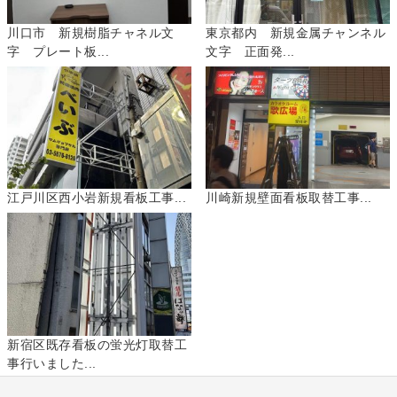
川口市 新規樹脂チャネル文
東京都内 新規金属チャンネル
字 プレート板...
文字 正面発...
江戸川区西小岩新規看板工事...
川崎新規壁面看板取替工事...
新宿区既存看板の蛍光灯取替工
事行いました...