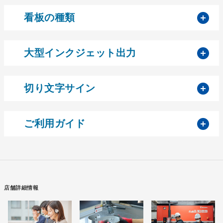
開
看板の種類
開
大型インクジェット出力
開
切り文字サイン
開
ご利用ガイド
店舗詳細情報