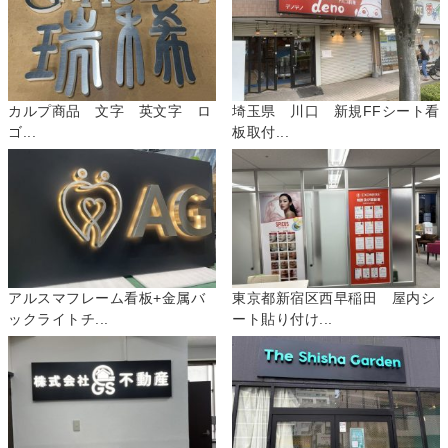
カルプ商品 文字 英文字 ロ
埼玉県 川口 新規FFシート看
ゴ...
板取付...
アルスマフレーム看板+金属バ
東京都新宿区西早稲田 屋内シ
ックライトチ...
ート貼り付け...