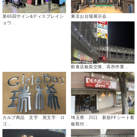
第65回サイン&ディスプレイシ
東京お台場展示会...
ョウ...
飲食店板面交換、高所作業...
カルプ商品 文字 英文字 ロ
埼玉県 川口 新規FFシート看
ゴ...
板取付...