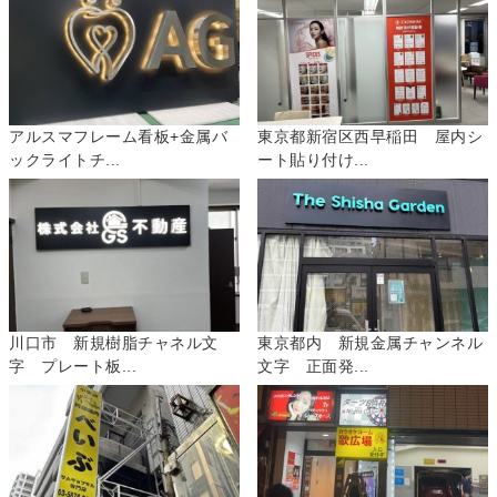
アルスマフレーム看板+金属バ
東京都新宿区西早稲田 屋内シ
ックライトチ...
ート貼り付け...
川口市 新規樹脂チャネル文
東京都内 新規金属チャンネル
字 プレート板...
文字 正面発...