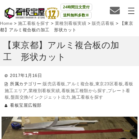
24時間注文受付
送料無料多数※
Home
>
施工看板を探す
>
業種別看板実績
>
販売店看板
>
【東京
都】アルミ複合板の加工 形状カット
【東京都】アルミ複合板の加
工 形状カット
2017年1月16日
所属カテゴリー:
販売店看板
,
アルミ複合板
,
東京23区看板
,
看板
施工エリア
,
業種別看板実績
,
看板施工種類から探す
,
プレート看
板
,
盤面交換/インクジェット出力
,
施工看板を探す
看板宝屋広報部