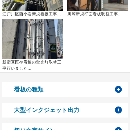
江戸川区西小岩新規看板工事...
川崎新規壁面看板取替工事...
新宿区既存看板の蛍光灯取替工
事行いました...
開
看板の種類
開
大型インクジェット出力