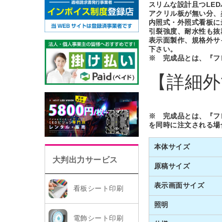
スリムな設計且つLE
アクリル板が無い分、
内照式・外照式看板に
引裂強度、耐水性も抜
表示面製作、規格外サ
下さい。
※ 完成品とは、『フ
【詳細外
※ 完成品とは、『フ
を同時に注文される場
本体サイズ
大判出力サービス
原稿サイズ
表示画面サイズ
看板シート印刷
照明
電飾シート印刷