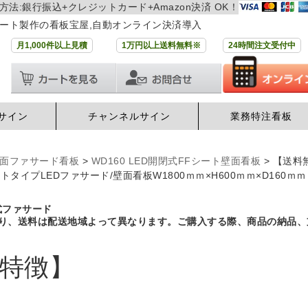
方法:銀行振込+クレジットカード+Amazon決済 OK！
ート製作の看板宝屋,自動オンライン決済導入
月1,000件以上見積
1万円以上送料無料※
24時間注文受付中
サイン
チャンネルサイン
業務特注看板
面ファサード看板
>
WD160 LED開閉式FFシート壁面看板
>
【送料
トタイプLEDファサード/壁面看板W1800ｍｍ×H600ｍｍ×D160ｍｍ 
り、送料は配送地域よって異なります。ご購入する際、商品の納品、
特徴】