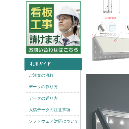
利用ガイド
r
l
ご注文の流れ
i
e
g
f
データの作り方
h
t
t
データの送り方
入稿データの注意事項
ソフトウェア対応について