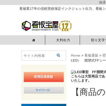
決済
看板業17年の信頼実績保証インクジェット出力、看板シ
大判出力
切り文字
Home
>
看板通販
>
壁
LED） 開閉式FFシー
こちらは大型商品であ
いたします。
【商品の