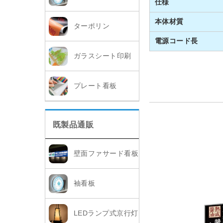
仕様
本体材質
ターポリン
電源コード長
ガラスシート印刷
プレート看板
既製品通販
壁面ファサード看板
袖看板
LEDランプ式京行灯