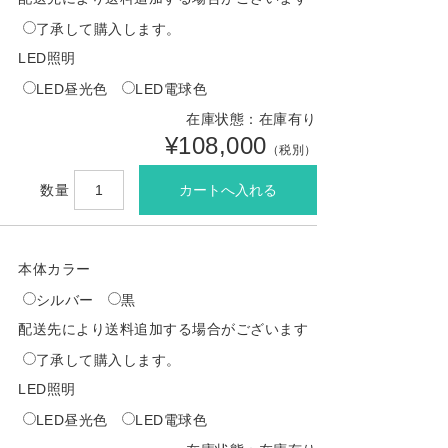
了承して購入します。
LED照明
LED昼光色
LED電球色
在庫状態：在庫有り
¥108,000
（税別）
数量
本体カラー
シルバー
黒
配送先により送料追加する場合がございます
了承して購入します。
LED照明
LED昼光色
LED電球色