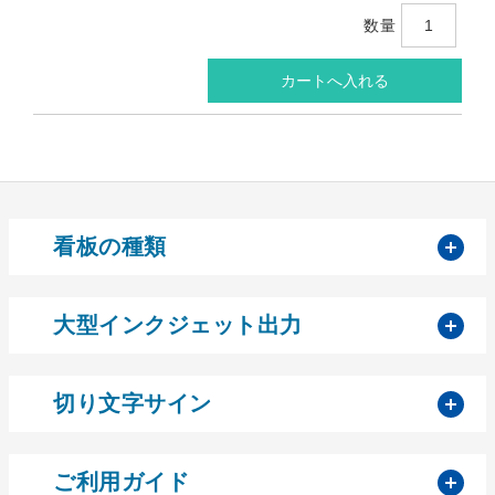
数量
開
看板の種類
開
大型インクジェット出力
開
切り文字サイン
開
ご利用ガイド