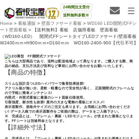
24時間注文受付
送料無料多数※
Home
>
看板通販
>
壁面ファサード看板
>
WD160 LED開閉式FFシ
ート壁面看板
>
【送料無料】看板 店舗用看板 壁面看板
（WD160-LED） 開閉式FFシートタイプLEDファサード/壁面看板
W2400ｍｍ×H900ｍｍ×D160ｍｍ WD160-2400-900【代引不可】
こちらは大型商品であり、送料は配送地域よって異なります。ご購入する際、商
品の納品、支払方法及び送料など事前にお問い合わせをお願いいたします。
【商品の特徴】
スリムな設計且つLEDハイパワーで集客効果抜群!
アクリル板が無い分、柔軟・軽量なので安全性が高く、 正面開閉式のフレームな
ので手軽に簡単メンテナンス!
内照式・外照式看板に最適のシート面板仕様使用。
引裂強度、耐水性も抜群! 屋外の大きな電飾の看板にオススメ!
表示面製作、規格外サイズのご注文も承ります。 お気軽にお問い合わせくださ
い! データ入稿での表示面製作をご依頼の際は、データをご入稿下さい。
※ 完成品とは、『フレーム・裏板・LEDモジュール」が含まれた価格となりま
す。FFシートは別途料金となります。
【詳細外寸法】
※ 完成品とは、『フレーム・裏板・LEDモジュール」が含まれた価格となりま