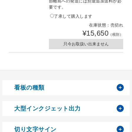
部離島への発送には別途追加送料が必
要です。
了承して購入します
在庫状態：売切れ
¥15,650
（税別）
只今お取扱い出来ません
開
看板の種類
開
大型インクジェット出力
開
切り文字サイン