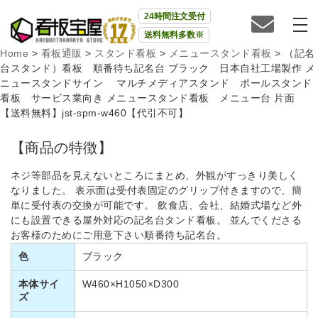
24時間注文受付
送料無料多数※
Home
>
看板通販
>
スタンド看板
>
メニュースタンド看板
>
（記名
台スタンド）看板 順番待ち記名台 ブラック 日本自社工場製作 メ
ニュースタンドサイン マルチメディアスタンド ポールスタンド
看板 サービス業向き メニュースタンド看板 メニュー台 片面
【送料無料】jst-spm-w460【代引不可】
【商品の特徴】
ネジ等部品を見えないところにまとめ、外観がすっきり美しく
なりました。 表示面は受付表固定のグリップ付きますので、簡
単に受付表の交換が可能です。 飲食店、会社、結婚式場など外
にも設置できる屋外対応の記名台タンド看板。 並んでくださる
お客様のためにご用意下さい順番待ち記名台。
色
ブラック
本体サイ
W460×H1050×D300
ズ