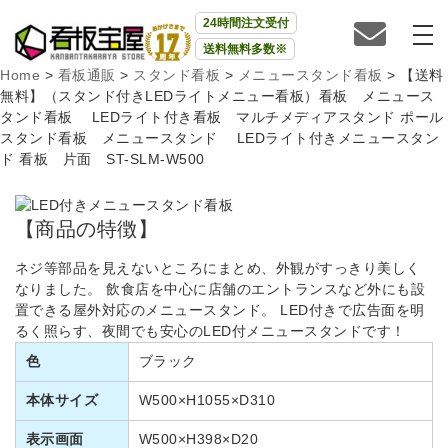
24時間注文受付
送料無料多数※
Home
>
看板通販
>
スタンド看板
>
メニュースタンド看板
>
【送料
無料】（スタンド付きLEDライトメニュー看板）看板 メニュース
タンド看板 LEDライト付き看板 マルチメディアスタンド ポール
スタンド看板 メニュースタンド LEDライト付きメニュースタン
ド 看板 片面 ST-SLM-W500
【商品の特徴】
ネジ等部品を見えないところにまとめ、外観がすっきり美しく
なりました。 飲食店を中心に店舗のエントランスなど外にも設
置できる屋外対応のメニュースタンド。 LED付きで広告面を明
るく照らす、夜間でも安心のLED付メニュースタンドです！
色
ブラック
本体サイズ
W500×H1055×D310
表示画面
W500×H398×D20