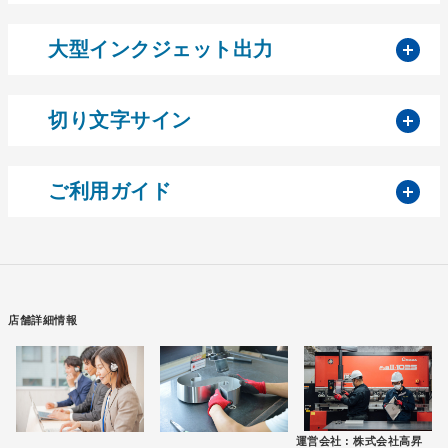
開
大型インクジェット出力
開
切り文字サイン
開
ご利用ガイド
店舗詳細情報
運営会社 :
株式会社高昇