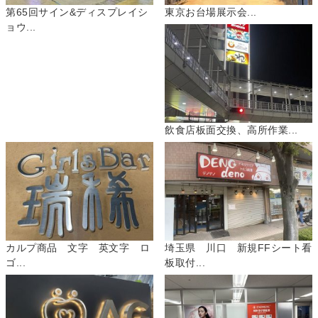
第65回サイン&ディスプレイシ
東京お台場展示会...
ョウ...
飲食店板面交換、高所作業...
カルプ商品 文字 英文字 ロ
埼玉県 川口 新規FFシート看
ゴ...
板取付...