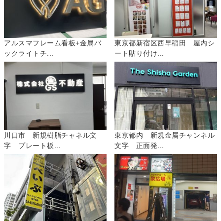
アルスマフレーム看板+金属バ
東京都新宿区西早稲田 屋内シ
ックライトチ...
ート貼り付け...
川口市 新規樹脂チャネル文
東京都内 新規金属チャンネル
字 プレート板...
文字 正面発...