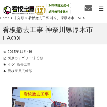
24時間注文受付
送料無料多数※
Home
>
未分類
>
看板撤去工事 神奈川県厚木市 LAOX
看板撤去工事 神奈川県厚木市
LAOX
2015年11月4日
所属カテゴリー:
未分類
タグ:
撤去工事
看板宝屋広報部