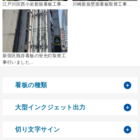
江戸川区西小岩新規看板工事...
川崎新規壁面看板取替工事...
新宿区既存看板の蛍光灯取替工
事行いました...
開
看板の種類
開
大型インクジェット出力
開
切り文字サイン