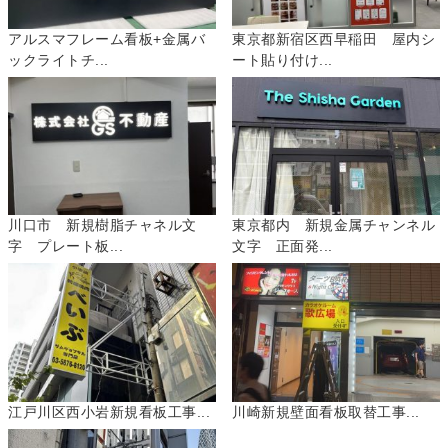
アルスマフレーム看板+金属バ
東京都新宿区西早稲田 屋内シ
ックライトチ...
ート貼り付け...
川口市 新規樹脂チャネル文
東京都内 新規金属チャンネル
字 プレート板...
文字 正面発...
江戸川区西小岩新規看板工事...
川崎新規壁面看板取替工事...