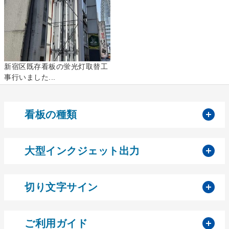
新宿区既存看板の蛍光灯取替工
事行いました...
開
看板の種類
開
大型インクジェット出力
開
切り文字サイン
開
ご利用ガイド