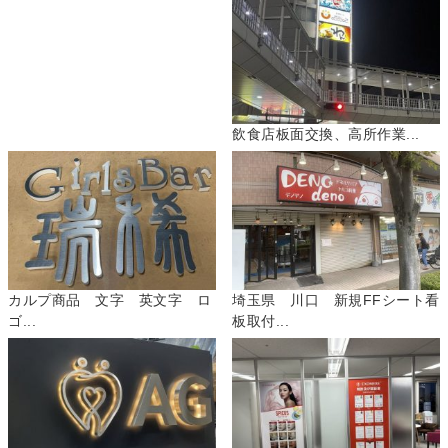
飲食店板面交換、高所作業...
カルプ商品 文字 英文字 ロ
埼玉県 川口 新規FFシート看
ゴ...
板取付...