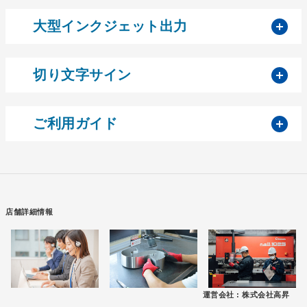
開
大型インクジェット出力
開
切り文字サイン
開
ご利用ガイド
店舗詳細情報
運営会社 :
株式会社高昇