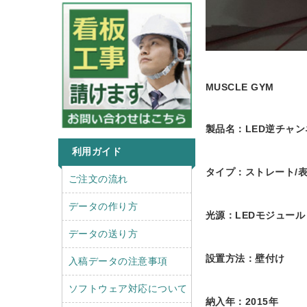
MUSCLE GYM
製品名：LED逆チャ
利用ガイド
タイプ：ストレート/
r
l
ご注文の流れ
i
e
g
f
データの作り方
光源：LEDモジュール
h
t
t
データの送り方
設置方法：壁付け
入稿データの注意事項
ソフトウェア対応について
納入年：2015年