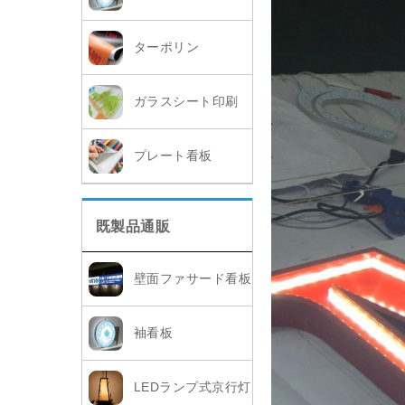
ターポリン
ガラスシート印刷
プレート看板
既製品通販
壁面ファサード看板
袖看板
LEDランプ式京行灯