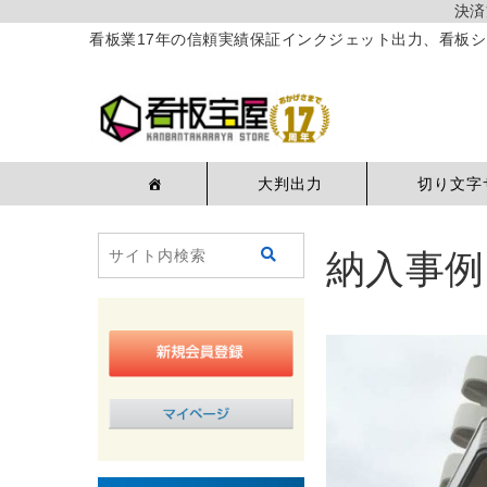
決済
看板業17年の信頼実績保証インクジェット出力、看板シ
大判出力
切り文字
納入事