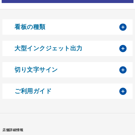
開
看板の種類
開
大型インクジェット出力
開
切り文字サイン
開
ご利用ガイド
店舗詳細情報