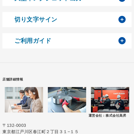
開
切り文字サイン
開
ご利用ガイド
店舗詳細情報
運営会社 :
株式会社高昇
〒132-0003
東京都江戸川区春江町２丁目３１−１５