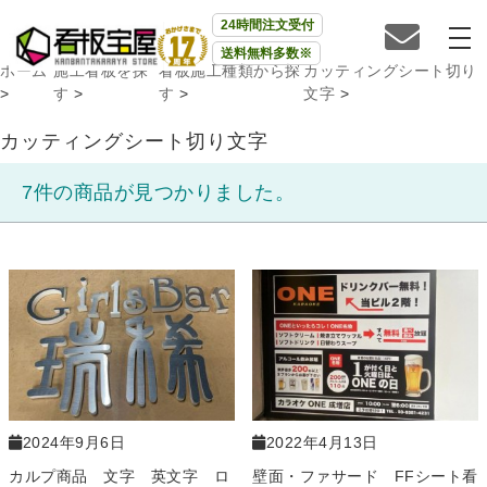
24時間注文受付
送料無料多数※
ホーム
施工看板を探
看板施工種類から探
カッティングシート切り
>
す
>
す
>
文字
>
カッティングシート切り文字
7件の商品が見つかりました。
2024年9月6日
2022年4月13日
カルプ商品 文字 英文字 ロ
壁面・ファサード FFシート看