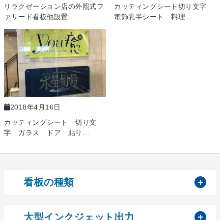
リラクゼーション店の外照式フ
カッティングシート切り文字
ァサード看板他設置…
電飾乳半シート 料理…
2018年4月16日
カッティングシート 切り文
字 ガラス ドア 貼り…
開
看板の種類
開
大型インクジェット出力